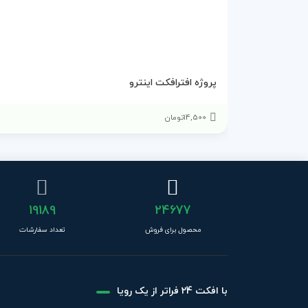
پروژه افترافکت اینترو
14,500
تومان
19189
24677
محصول برای فروش
تعداد سفارشات
با افکت 24 فراتر از یک رویا