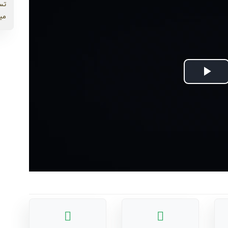
تس
می
Play
Video