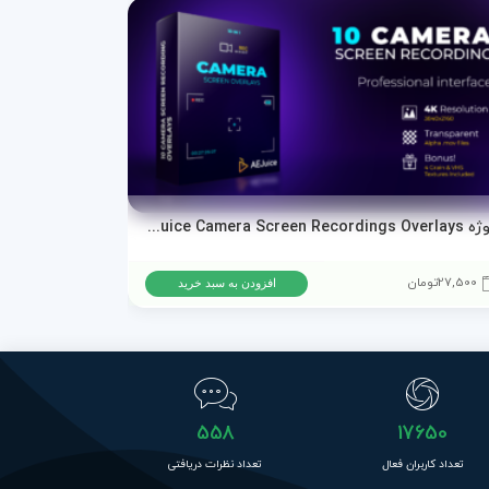
پروژه AEJuice Camera Screen Recordings Overlays برای پریمیر پرو و افترافکت
دانلود پروژه ا
27,500
تومان
15,500
تومان
افزودن به سبد خرید
558
17650
تعداد کاربران فعال
تعداد نظرات دریافتی