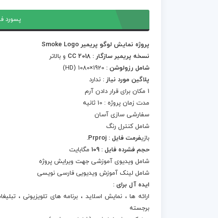
پسورد فا
پروژه نمایش لوگو پریمیر Smoke Logo
نسخه پریمیر سازگار : CC 2018
و بالاتر
شامل رزولوشن :
1920×1080 (HD)
پلاگین مورد نیاز :
ندارد
1 مکان برای قرار دادن آرم
مدت زمان پروژه : 10 ثانیه
سفارشی سازی آسان
شامل کنترل رنگ
بازی
فرمت فایل : Prproj.
حجم فشرده فایل : 109
مگابایت
شامل ویدیوی آموزشی جهت ویرایش پروژه
شامل لینک آموزش ویدیویی فارسی نویسی
ایده آل برای :
ارائه ها ، نمایش اسلاید ، برنامه های تلویزیونی ، تبل
برجسته