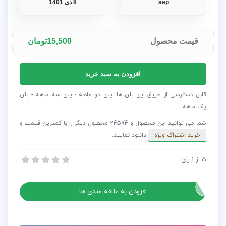
aep
8 دی 1401
قیمت محصول
15,500
تومان
پروژه
افزودن به سبد خرید
افترافکت
اینترو
قابل دسترسی از طریق این پلن ها: پلن دو ماهه - پلن سه ماهه - پلن
فونبال
یک ماهه
عدد
شما می توانید این محصول و 24574 محصول دیگر را با کمترین قیمت و
خرید اشتراک ویژه
دانلود نمایید.
5
از
1
رای
پروژه افترافکت اینترو فونبال
پروژه افترافکت اینترو فونبال
افزودن به علاقه مندی ها