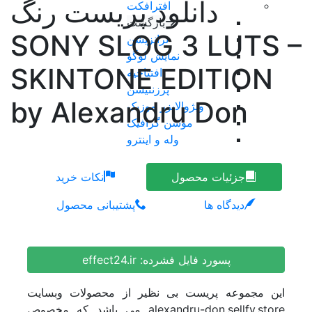
دانلود پریست رنگ
افترافکت
بازگشت
SONY SLOG 3 LUTS –
ترانزیشن
نمایش لوگو
SKINTONE EDITION
افتتاحیه
پرزنتیشن
by Alexandru Don
ویژوالایزر موزیک
موشن گرافیک
وله و اینترو
طرح اینستاگرام
عناوین
جزئیات محصول
نکات خرید
تیزر تبلیغاتی
دیدگاه ها
پشتیبانی محصول
اسلایدشو
عناوین زیرنویس
برودکست
اینفوگرافیک
پسورد فایل فشرده:
effect24.ir
نمایش های ویدیویی
المنت
این مجموعه پریست بی نظیر از محصولات وبسایت
پریمیر
alexandru-don.sellfy.store می باشد که مخصوص