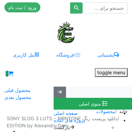
ورود / ثبت نام
افکت ۲۴
پشتیبانی
فروشگاه
پنل کاربری
toggle menu
0
محصول قبلی
محصول بعدی
منوی اصلی
خانه
محصولات
صفحه اصلی
دانلود پریست رنگ SONY SLOG 3 LUTS – SKINTONE
پروژه های آماده
EDITION by Alexandru Don
بازگشت