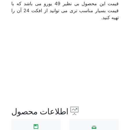
فاینال کات و اپل موشن
قیمت این محصول بی نظیر 49 یورو می باشد که با
داوینچی ریزالو
قیمت بسیار مناسب تری می توانید از افکت 24 آن را
پاورپوینت
تهیه کنید.
زیبراش
پریست
بازگشت
پریست رنگ
پریست پریمیر پرو
پریست افترافکت
پریست لایت روم
پریست داوینچی
پریست فاینال کات
پریست فتوشاپ
پریست سینمافوردی
پریست daz studio
پلاگین
اطلاعات محصول
بازگشت
پلاگین افترافکت
پلاگین پریمیر