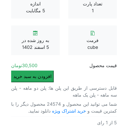
پلاگین سینمافوردی
تعداد پارت
اندازه
پلاگین داوینچی
1
5 مگابایت
تکسچر
فوتیج آماده
ابزار فتوشاپ
بازگشت
فرمت
به روز شده در
پلاگین فتوشاپ
cube
5 اسفند 1402
موکاپ
اکشن
فایل لایه باز psd
قیمت محصول
30,500
تومان
وکتور لایه باز
دانلود
افزودن به سبد خرید
مدل سه بعدی
پریست
HDRI
قابل دسترسی از طریق این پلن ها: پلن دو ماهه - پلن
رنگ
موزیک
سه ماهه - پلن یک ماهه
SONY
بازگشت
SLOG
شما می توانید این محصول و 24574 محصول دیگر را با
افکت صدا
3
کمترین قیمت و
خرید اشتراک ویژه
دانلود نمایید.
موزیک زمینه
LUTS
اسکریپت
–
5
از
1
رای
دانلود پریست رنگ SONY SLOG 3 LUTS – SKINTONE EDITION by Alexandru Don
بازگشت