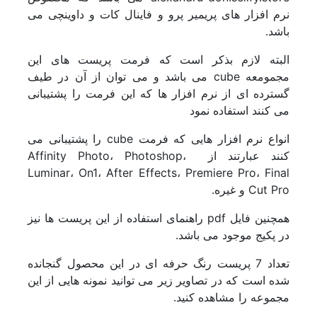
بازگشت
نرم افزار های پریمیر پرو و فاینال کات و داوینچی می
ترانزیشن
باشد.
اسلایدشو
البته لازم بذکر است که فرمت پریست های این
پرزنتیشن
مجمومعه cube می باشد و می توان از آن در طیف
افتتاحیه
گسترده ای از نرم افزار ها که این فرمت را پشتیبانی
اینفوگرافی
می کنند استفاده نمود
بکگراند
موکاپ
انواع نرم افزار هایی که فرمت cube را پشتیبانی می
نمایش های ویدیویی
کنند عبارتند از Affinity Photo، Photoshop،
تیزر پریمیر
Luminar، On1، After Effects، Premiere Pro، Final
موشن گرافیک
Cut Pro و غیره.
ابزار پریمیر
تایتل
همچنین فایل pdf راهنمای استفاده از این پریست ها نیز
طرح اینستاگرام
در پکیج موجود می باشد.
نمایش لوگو
تعداد 7 پریست رنگ حرفه ای در این محصول گنجانده
المان پریمیر
شده است که در تصاویر زیر می توانید نمونه هایی از این
ویژوالایزر موزیک
مجموعه را مشاهده کنید.
سینمافوردی