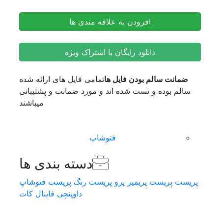
TONE
دانلود پریست رنگ SONY SLOG 3 LUTS – SKINTONE EDITION by Alexandru Don
افتر افکت
ITION
پریمیر پرو
افزودن به علاقه مندی ها
by
آموزش
andru
بازگشت
Don
دانلود رایگان با اشتراک ویژه
آنریل انجین
عدد
افترافکت
ایکس دی
ضمانت سالم بودن فایل ها
تمامی فایل های ارائه شده
ایلوستریتور
سالم بوده و تست شده اند و مورد ضمانت و پشتیبانی
پریمیر پرو
میباشند
داوینچی ریزالو
سینمافوردی
فتوشاپ
لیندا
دسته بندی ها
یودیمی
ادوبی
پریست
پریست پریمیر پرو
پریست رنگ
پریست فتوشاپ
سابستنس پینتر
داوینچی
فاینال کات
مارولوس دیزاینر
زیبراش