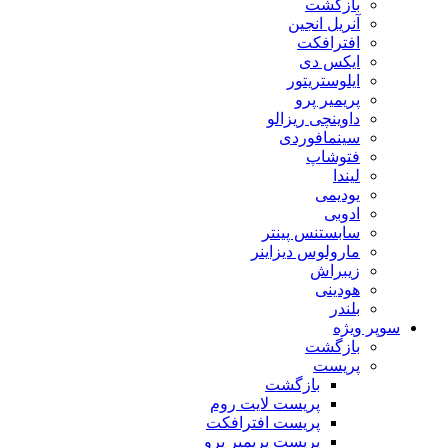
بازگشت
آنریل انجین
افترافکت
ایکس دی
ایلوستریتور
پریمیر پرو
داوینچی ریزالو
سینمافوردی
فتوشاپ
لیندا
یودیمی
ادوبی
سابستنس پینتر
مارولوس دیزاینر
زیبراش
هودینی
بلندر
سوپر ویژه
بازگشت
پریست
بازگشت
پریست لایت روم
پریست افترافکت
پریست پریمیر پرو