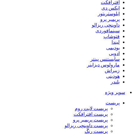
افترافکت
ایکس دی
ایلوستریتور
پریمیر پرو
داوینچی ریزالو
سینمافوردی
فتوشاپ
لیندا
یودیمی
ادوبی
سابستنس پینتر
مارولوس دیزاینر
زیبراش
هودینی
بلندر
سوپر ویژه
پریست
پریست لایت روم
پریست افترافکت
پریست پریمیر پرو
پریست داوینچی ریزالو
پریست رنگ