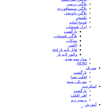
پلاگین پریمیر
پلاگین سینمافوردی
پلاگین داوینچی
تکسچر
فوتیج آماده
ابزار فتوشاپ
بازگشت
پلاگین فتوشاپ
موکاپ
اکشن
فایل لایه باز psd
وکتور لایه باز
مدل سه بعدی
HDRI
موزیک
بازگشت
افکت صدا
موزیک زمینه
اسکریپت
بازگشت
افتر افکت
پریمیر پرو
آموزش