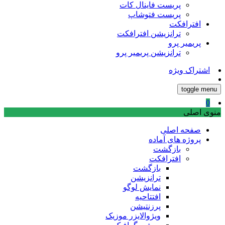
پریست فاینال کات
پریست فتوشاپ
افترافکت
ترانزیشن افترافکت
پریمیر پرو
ترانزیشن پریمیر پرو
اشتراک ویژه
toggle menu
0
منوی اصلی
صفحه اصلی
پروژه های آماده
بازگشت
افترافکت
بازگشت
ترانزیشن
نمایش لوگو
افتتاحیه
پرزنتیشن
ویژوالایزر موزیک