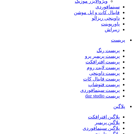
ویژوالایزر موزیک
سینمافوردی
فاینال کات و اپل موشن
داوینچی ریزالو
پاورپوینت
زیبراش
پریست
پریست رنگ
پریست پریمیر پرو
پریست افترافکت
پریست لایت روم
پریست داوینچی
پریست فاینال کات
پریست فتوشاپ
پریست سینمافوردی
پریست daz studio
پلاگین
پلاگین افترافکت
پلاگین پریمیر
پلاگین سینمافوردی
پلاگین داوینچی