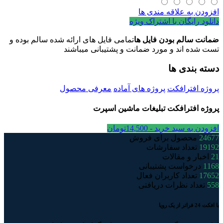
افزودن به علاقه مندی ها
دانلود رایگان با اشتراک ویژه
ضمانت سالم بودن فایل ها
تمامی فایل های ارائه شده سالم بوده و
تست شده اند و مورد ضمانت و پشتیبانی میباشند
دسته بندی ها
پروژه افترافکت
پروژه های آماده
معرفی محصول
پروژه افترافکت تبلیغات ماشین اسپرت
افزودن به سبد خرید -
14,500
تومان
24677
محصول برای فروش
19192
تعداد سفارشات
21
اخبار و مقالات
1168
درخواست پشتیبانی
17652
تعداد کاربران فعال
558
تعداد نظرات دریافتی
با افکت 24 فراتر از یک رویا