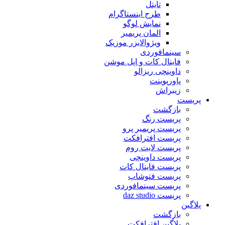
تایتل
طرح اینستاگرام
نمایش لوگو
المان پریمیر
ویژوالایزر موزیک
سینمافوردی
فاینال کات و اپل موشن
داوینچی ریزالو
پاورپوینت
زیبراش
پریست
بازگشت
پریست رنگ
پریست پریمیر پرو
پریست افترافکت
پریست لایت روم
پریست داوینچی
پریست فاینال کات
پریست فتوشاپ
پریست سینمافوردی
پریست daz studio
پلاگین
بازگشت
پلاگین افترافکت