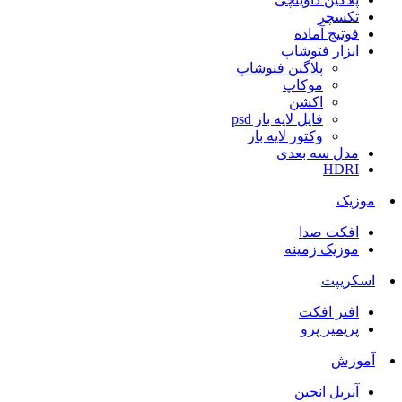
تکسچر
فوتیج آماده
ابزار فتوشاپ
پلاگین فتوشاپ
موکاپ
اکشن
فایل لایه باز psd
وکتور لایه باز
مدل سه بعدی
HDRI
موزیک
افکت صدا
موزیک زمینه
اسکریپت
افتر افکت
پریمیر پرو
آموزش
آنریل انجین