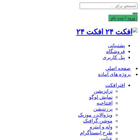
ورود / ثبت نام
افکت ۲۴
پشتیبانی
فروشگاه
پنل کاربری
صفحه اصلی
پروژه های آماده
افترافکت
ترانزیشن
نمایش لوگو
افتتاحیه
پرزنتیشن
ویژوالایزر موزیک
موشن گرافیک
وله و اینترو
طرح اینستاگرام
عناوین