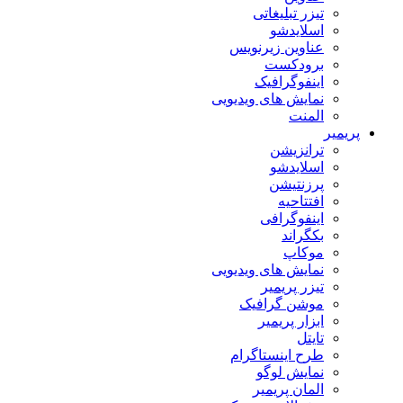
تیزر تبلیغاتی
اسلایدشو
عناوین زیرنویس
برودکست
اینفوگرافیک
نمایش های ویدیویی
المنت
پریمیر
ترانزیشن
اسلایدشو
پرزنتیشن
افتتاحیه
اینفوگرافی
بکگراند
موکاپ
نمایش های ویدیویی
تیزر پریمیر
موشن گرافیک
ابزار پریمیر
تایتل
طرح اینستاگرام
نمایش لوگو
المان پریمیر