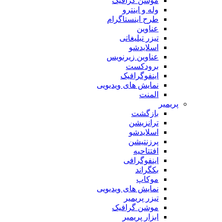
موشن گرافیک
وله و اینترو
طرح اینستاگرام
عناوین
تیزر تبلیغاتی
اسلایدشو
عناوین زیرنویس
برودکست
اینفوگرافیک
نمایش های ویدیویی
المنت
پریمیر
بازگشت
ترانزیشن
اسلایدشو
پرزنتیشن
افتتاحیه
اینفوگرافی
بکگراند
موکاپ
نمایش های ویدیویی
تیزر پریمیر
موشن گرافیک
ابزار پریمیر