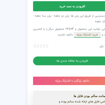
افزودن به سبد خرید
فکت
ی
دسترسی از طریق این پلن ها: پلن دو ماهه - پلن سه ماهه -
نگ
ک ماهه
شما می توانید این محصول و 24574 محصول دیگر را با کمترین
 و
خرید اشتراک ویژه
دانلود نمایید.
رای
 افترافکت لوگوی استینگ گل های بهاری
 افترافکت لوگوی استینگ گل های بهاری
افزودن به علاقه مندی ها
دانلود رایگان با اشتراک ویژه
انت سالم بودن فایل ها
می فایل های ارائه شده سالم بوده و