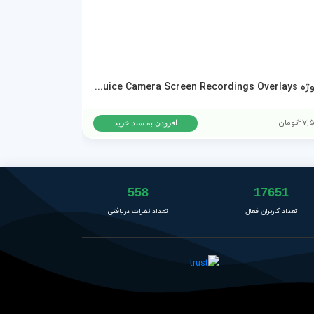
پروژه AEJuice Camera Screen Recordings Overlays برای پریمیر پرو و افترافکت
دانلود پروژه ا
27,
تومان
15,500
تومان
افزودن به سبد خرید
558
17651
تعداد کاربران فعال
تعداد نظرات دریافتی