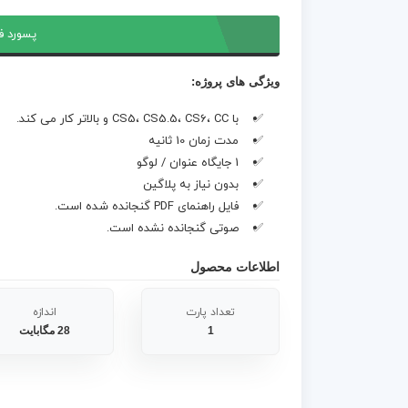
پسورد ف
ویژگی های پروژه:
با CS5، CS5.5، CS6، CC و بالاتر کار می کند.
مدت زمان 10 ثانیه
1 جایگاه عنوان / لوگو
بدون نیاز به پلاگین
فایل راهنمای PDF گنجانده شده است.
صوتی گنجانده نشده است.
اطلاعات محصول
تعداد پارت
اندازه
1
28 مگابایت