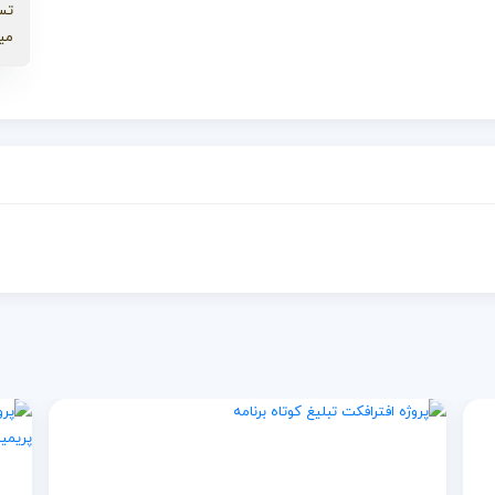
تس
می