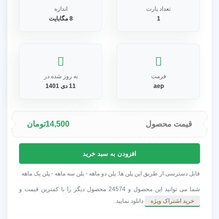
تعداد پارت
اندازه
1
8 مگابایت
فرمت
به روز شده در
aep
11 دی 1401
قیمت محصول
14,500
تومان
پروژه
افزودن به سبد خرید
افترافکت
اوپنر
قابل دسترسی از طریق این پلن ها: پلن دو ماهه - پلن سه ماهه - پلن یک ماهه
بهار
شما می توانید این محصول و 24574 محصول دیگر را با کمترین قیمت و
عدد
خرید اشتراک ویژه
دانلود نمایید.