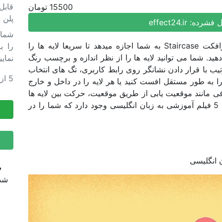
قابل
15500 تومان
پلن 
ل فشرده:
effect24.ir
پلاگین افترافکت ابزار جابجایی لایه ها در افترافکت Staircase به شما اجازه میدهد تا سریعا لایه ها را
را ب
د. شما می توانید لایه ها را از نظر اندازه و برچسب رنگ
نمایی
رتیب با قرار دادن نشانگر روی رابط کاربری، تگ های انتخاب
5
از
پلاگی
ا به طور مستقل افست کنید یا هر لایه را در داخل و خارج
پلاگی
افی مانند موقعیت یابی از طریق موقعیت، حرکت بین لایه ها
و تغذیه از یکدیگر ارائه شده است. در این فایل 5 فیلم آموزشی به زبان انگلیسی وجود دارد که شما را در
 انگلیسی
ض
شده