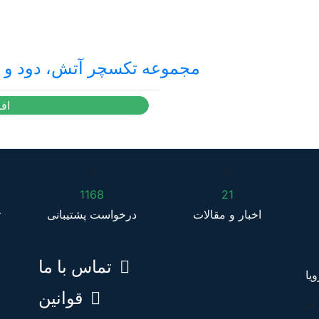
مجموعه تکسچر آتش، دود و 
اف
1168
21
اخبار و مقالات
درخواست پشتیبانی
ت
تماس با ما
قوانین
در