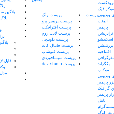
رودکست
پلا
نفوگرافیک
پلاگین سی
 ویدیویی
پریست
پریست رنگ
پلاگی
المنت
پریست پریمیر پرو
پریمیر
پریست افترافکت
فو
ترانزیشن
پریست لایت روم
ابز
اسلایدشو
پریست داوینچی
پلاگی
پرزنتیشن
پریست فاینال کات
افتتاحیه
پریست فتوشاپ
ینفوگرافی
پریست سینمافوردی
فایل لایه 
بکگراند
پریست daz studio
وکتو
موکاپ
مدل 
 ویدیویی
زر پریمیر
 گرافیک
زار پریمیر
تایتل
نستاگرام
ایش لوگو