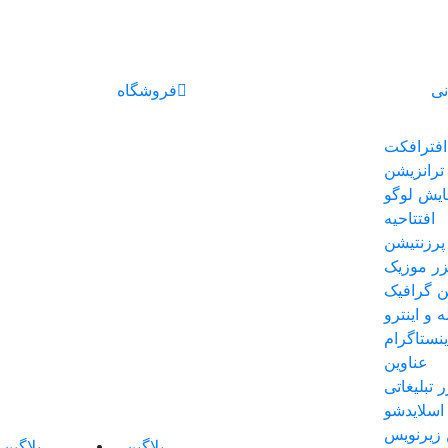
نی
فروشگاه
افترافکت
ترانزیشن
ایش لوگو
افتتاحیه
پرزنتیشن
یزر موزیک
 گرافیک
ه و اینترو
نستاگرام
عناوین
ر تبلیغاتی
اسلایدشو
 زیرنویس
پلاگین
پلاگین