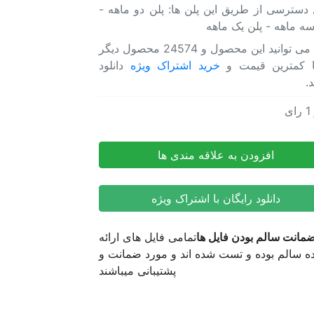
 دسترسی از طریق این پلن ها: پلن دو ماهه -
ابزار
سه ماهه - پلن یک ماهه
جابجایی
لایه
شما می توانید این محصول و 24574 محصول دیگر
ها
ا کمترین قیمت و
خرید اشتراک ویژه
دانلود
در
د.
افترافکت
Staircase
1
رای
ن افترافکت ابزار جابجایی لایه ها در افترافکت Staircase
عدد
ن افترافکت ابزار جابجایی لایه ها در افترافکت Staircase
افزودن به علاقه مندی ها
دانلود رایگان با اشتراک ویژه
مانت سالم بودن فایل ها
تمامی فایل های ارائه
 سالم بوده و تست شده اند و مورد ضمانت و
پشتیبانی میباشند