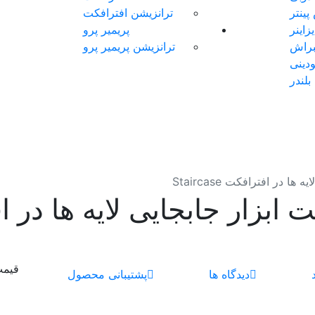
ینتر
ترانزیشن افترافکت
اینر
پریمیر پرو
براش
ترانزیشن پریمیر پرو
دینی
بلندر
ا در افترافکت Staircase
ابزار جابجایی لایه ها در افترافکت
قیم
دیدگاه ها
پشتیبانی محصول