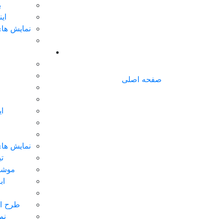
ب
ای
نمایش های
صفحه اصلی
ا
نمایش های
تی
موشن
اب
طرح ای
نم