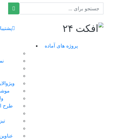
افکت ۲۴
پشتیبا
پروژه های آماده
نم
ویژوالا
موشن
ول
طرح ای
تیز
عناوین