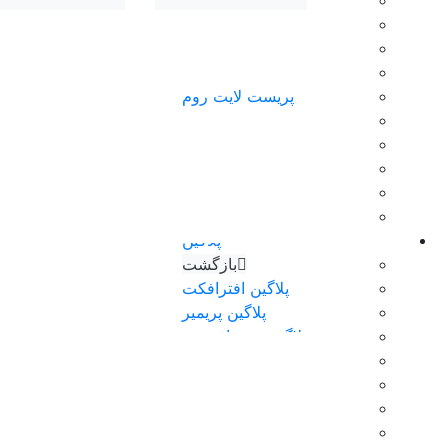
بازگشت
پریست رنگ
پریست پریمیر پرو
پریست افترافکت
پریست لایت روم
پریست داوینچی
پریست فاینال کات
پریست فتوشاپ
پریست سینمافوردی
پریست daz studio
پلاگین
بازگشت
پلاگین افترافکت
پلاگین پریمیر
پلاگین سینمافوردی
پلاگین داوینچی
تکسچر
فوتیج آماده
ابزار فتوشاپ