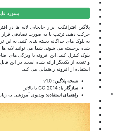
پرزنتیشن
ویژوالایزر موزیک
پسورد فای
موشن گرافیک
وله و اینترو
طرح اینستاگرام
حرکت دهید، ترتیب یا به صورت تصادفی قرار دهی
عناوین
به بلوک های جداگانه دسته بندی کنید. به این ت
تیزر تبلیغاتی
شده برجسته می شوند. شما می توانید لایه ها ر
اسلایدشو
بلوک کنترل کنید. این افزونه با ویژگی های اض
عناوین زیرنویس
برودکست
استفاده از افزونه راهنمایی می کند.
اینفوگرافیک
نمایش های ویدیویی
نسخه پلاگین:
v1.0
المنت
سازگار با:
CC 2014 یا بالاتر
پریمیر
راهنمای استفاده:
ویدیوی آموزشی به زبان
بازگشت
ترانزیشن
اسلایدشو
پرزنتیشن
افتتاحیه