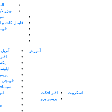
الم
ویژوالا
سین
فاینال کات و 
داوین
آموزش
آنریل 
افتر
ایک
ایلوست
پریمی
داوینچی ر
سینماف
اسکریپت
افتر افکت
فت
پریمیر پرو
یو