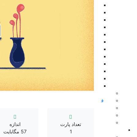
اینفوگرافی
بکگراند
موکاپ
نمایش های ویدیویی
تیزر پریمیر
موشن گرافیک
ابزار پریمیر
تایتل
طرح اینستاگرام
نمایش لوگو
المان پریمیر
ویژوالایزر موزیک
سینمافوردی
فاینال کات و اپل موشن
داوینچی ریزالو
پاورپوینت
زیبراش
تعداد پارت
اندازه
پریست
1
57 مگابایت