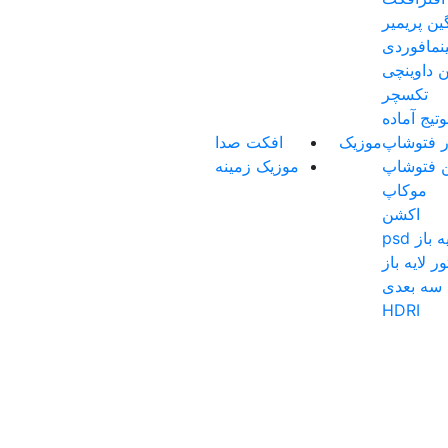
گین پریمیر
نمافوردی
ن داوینچی
تکسچر
تیج آماده
ار فتوشاپ
موزیک
افکت صدا
ن فتوشاپ
موزیک زمینه
موکاپ
اکشن
باز psd
ر لایه باز
سه بعدی
HDRI