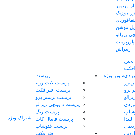
ان پریمیر
یزر موزیک
مافوردی
اپل موشن
چی ریزالو
پاورپوینت
زیبراش
انجین
افکت
س دی
سوپر ویژه
پریست
ریتور
پریست لایت روم
ر پرو
پریست افترافکت
یزالو
پریست پریمیر پرو
وردی
پریست داوینچی ریزالو
وشاپ
پریست رنگ
اشتراک ویژه
لیندا
پریست فاینال کات
دیمی
پریست فتوشاپ
ادوبی
افترافکت