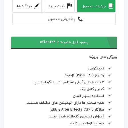
جزئیات محصول
نکات خرید
دیدگاه ها
پشتیبانی محصول
پسورد فایل فشرده:
effect24.ir
ویژگی های پروژه:
تایپوگرافی
وضوح 1080p (1920×1080)
2 نسخه تایپوگرافی استامپ 2 + لوگو استامپ
کنترل کامل رنگ
استفاده بسیار آسان
همه صحنه ها دارای انیمیشن های مختلف هستند.
سازگار با After Effects CS6 و بالاتر
آموزش تصویری گنجانده شده است.
خوب سازماندهی شده