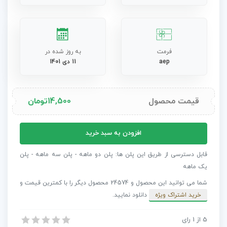
فرمت
به روز شده در
aep
11 دی 1401
قیمت محصول
14,500
تومان
پروژه
افزودن به سبد خرید
افترافکت
تایپوگرافی
قابل دسترسی از طریق این پلن ها: پلن دو ماهه - پلن سه ماهه - پلن
استامپ
یک ماهه
عدد
شما می توانید این محصول و 24574 محصول دیگر را با کمترین قیمت و
خرید اشتراک ویژه
دانلود نمایید.
5
از
1
رای
پروژه افترافکت تایپوگرافی استامپ