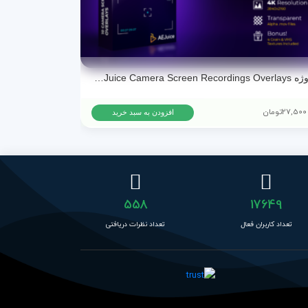
پروژه AEJuice Camera Screen Recordings Overlays برای پریمیر پرو و افترافکت
27,500
تومان
15,500
تومان
افزودن به سبد خرید
558
17649
تعداد کاربران فعال
تعداد نظرات دریافتی