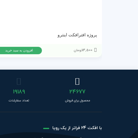
پروژه افترافکت اینترو
14,500
تومان
افزودن به سبد خرید
19189
24677
محصول برای فروش
تعداد سفارشات
با افکت 24 فراتر از یک رویا