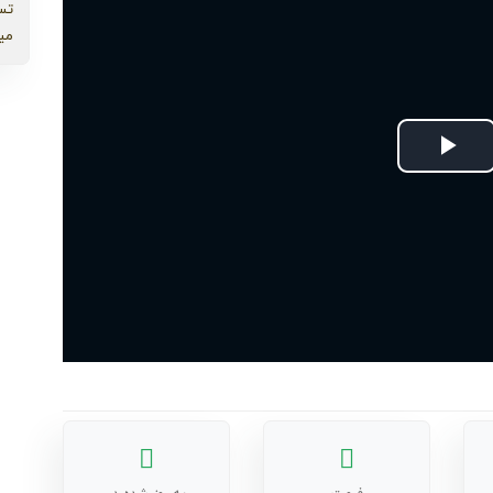
تس
می
Play
Video