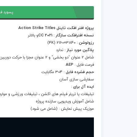
پسورد فا
پروژه افتر افکت تایتل Action Strike Titles
نسخه افترافکت سازگار : CC 2021
و بالاتر
رزولوشن :
3840×2160 (4K)
پلاگین مورد نیاز :
ندارد
شامل 2 عنوان “دو بخشی” و 2 عنوان مجزا با حرکت دوربین
فرمت فایل :
AEP
حجم فشرده فایل :
304 مگابایت
سفارشی سازی آسان
ایده آل برای :
تبلیغات یا تریلر فیلم های اکشن ، تبلیغات ورزشی و موارد
شامل آموزش ویدیویی سازنده پروژه
موزیک پیش نمایش : (شامل می شود)