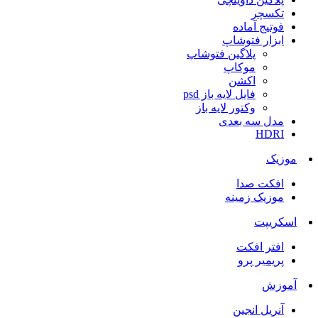
تکسچر
فوتیج آماده
ابزار فتوشاپ
پلاگین فتوشاپ
موکاپ
اکشن
فایل لایه باز psd
وکتور لایه باز
مدل سه بعدی
HDRI
موزیک
افکت صدا
موزیک زمینه
اسکریپت
افتر افکت
پریمیر پرو
آموزش
آنریل انجین