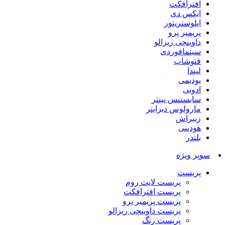
افترافکت
ایکس دی
ایلوستریتور
پریمیر پرو
داوینچی ریزالو
سینمافوردی
فتوشاپ
لیندا
یودیمی
ادوبی
سابستنس پینتر
مارولوس دیزاینر
زیبراش
هودینی
بلندر
سوپر ویژه
پریست
پریست لایت روم
پریست افترافکت
پریست پریمیر پرو
پریست داوینچی ریزالو
پریست رنگ