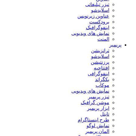
تیزر تبلیغاتی
اسلایدشو
عناوین زیرنویس
برودکست
اینفوگرافیک
نمایش های ویدیویی
المنت
پریمیر
ترانزیشن
اسلایدشو
پرزنتیشن
افتتاحیه
اینفوگرافی
بکگراند
موکاپ
نمایش های ویدیویی
تیزر پریمیر
موشن گرافیک
ابزار پریمیر
تایتل
طرح اینستاگرام
نمایش لوگو
المان پریمیر