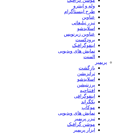
موشن گرافیک
وله و اینترو
طرح اینستاگرام
عناوین
تیزر تبلیغاتی
اسلایدشو
عناوین زیرنویس
برودکست
اینفوگرافیک
نمایش های ویدیویی
المنت
پریمیر
بازگشت
ترانزیشن
اسلایدشو
پرزنتیشن
افتتاحیه
اینفوگرافی
بکگراند
موکاپ
نمایش های ویدیویی
تیزر پریمیر
موشن گرافیک
ابزار پریمیر