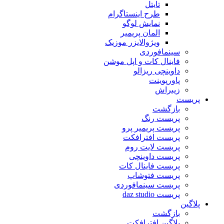
تایتل
طرح اینستاگرام
نمایش لوگو
المان پریمیر
ویژوالایزر موزیک
سینمافوردی
فاینال کات و اپل موشن
داوینچی ریزالو
پاورپوینت
زیبراش
پریست
بازگشت
پریست رنگ
پریست پریمیر پرو
پریست افترافکت
پریست لایت روم
پریست داوینچی
پریست فاینال کات
پریست فتوشاپ
پریست سینمافوردی
پریست daz studio
پلاگین
بازگشت
پلاگین افترافکت