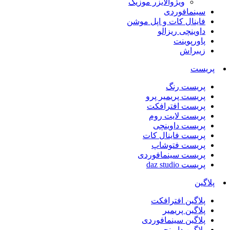
ویژوالایزر موزیک
سینمافوردی
فاینال کات و اپل موشن
داوینچی ریزالو
پاورپوینت
زیبراش
پریست
پریست رنگ
پریست پریمیر پرو
پریست افترافکت
پریست لایت روم
پریست داوینچی
پریست فاینال کات
پریست فتوشاپ
پریست سینمافوردی
پریست daz studio
پلاگین
پلاگین افترافکت
پلاگین پریمیر
پلاگین سینمافوردی
پلاگین داوینچی