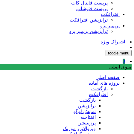
پریست فاینال کات
پریست فتوشاپ
افترافکت
ترانزیشن افترافکت
پریمیر پرو
ترانزیشن پریمیر پرو
اشتراک ویژه
toggle menu
0
منوی اصلی
صفحه اصلی
پروژه های آماده
بازگشت
افترافکت
بازگشت
ترانزیشن
نمایش لوگو
افتتاحیه
پرزنتیشن
ویژوالایزر موزیک