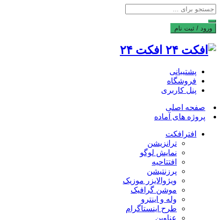
ورود / ثبت نام
افکت ۲۴
پشتیبانی
فروشگاه
پنل کاربری
صفحه اصلی
پروژه های آماده
افترافکت
ترانزیشن
نمایش لوگو
افتتاحیه
پرزنتیشن
ویژوالایزر موزیک
موشن گرافیک
وله و اینترو
طرح اینستاگرام
عناوین