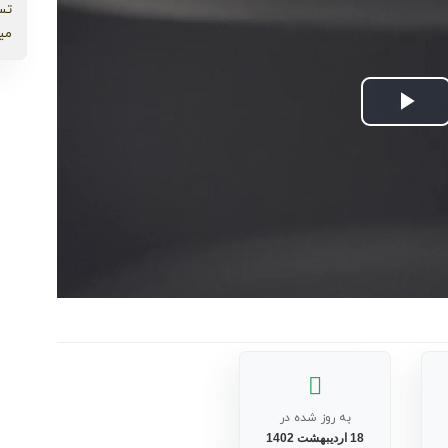
تس
می
Play
Video
به روز شده در
18 اردیبهشت 1402