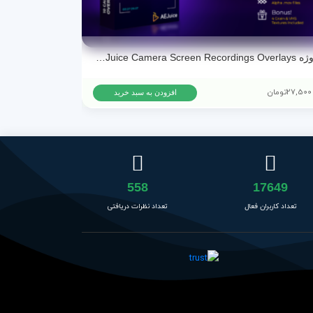
پروژه AEJuice Camera Screen Recordings Overlays برای پریمیر پرو و افترافکت
27,500
تومان
15,500
تومان
افزودن به سبد خرید
558
17649
تعداد کاربران فعال
تعداد نظرات دریافتی