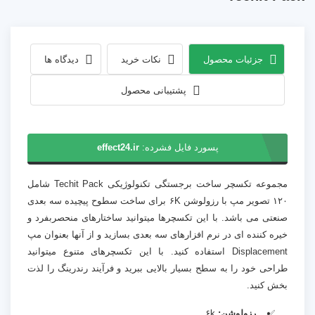
جزئیات محصول
نکات خرید
دیدگاه ها
پشتیبانی محصول
پسورد فایل فشرده:
effect24.ir
مجموعه تکسچر ساخت برجستگی تکنولوژیکی Techit Pack شامل
۱۲۰ تصویر مپ با رزولوشن ۶K برای ساخت سطوح پیچیده سه بعدی
صنعتی می باشد. با این تکسچرها میتوانید ساختارهای منحصربفرد و
خیره کننده ای در نرم افزارهای سه بعدی بسازید و از آنها بعنوان مپ
Displacement استفاده کنید. با این تکسچرهای متنوع میتوانید
طراحی خود را به سطح بسیار بالایی ببرید و فرآیند رندرینگ را لذت
بخش کنید.
رزولوشن:
۶k