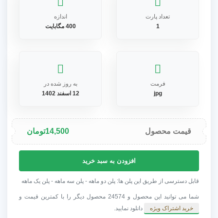
تعداد پارت
اندازه
1
400 مگابایت
فرمت
به روز شده در
jpg
12 اسفند 1402
قیمت محصول
14,500
تومان
مجموعه
افزودن به سبد خرید
تکسچر
ساخت
قابل دسترسی از طریق این پلن ها: پلن دو ماهه - پلن سه ماهه - پلن یک ماهه
برجستگی
شما می توانید این محصول و 24574 محصول دیگر را با کمترین قیمت و
تکنولوژیکی
خرید اشتراک ویژه
دانلود نمایید.
Techit