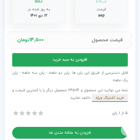
فرمت
به روز شده در
aep
12 دی 1401
قیمت محصول
14,500
تومان
پروژه
افزودن به سبد خرید
افترافکت
اوپنر
قابل دسترسی از طریق این پلن ها: پلن دو ماهه - پلن سه ماهه - پلن
شبکه
یک ماهه
فناوری
شما می توانید این محصول و 24574 محصول دیگر را با کمترین قیمت و
زمین
خرید اشتراک ویژه
دانلود نمایید.
عدد
5
از
1
رای
پروژه افترافکت اوپنر شبکه فناوری زمین
پروژه افترافکت اوپنر شبکه فناوری زمین
افزودن به علاقه مندی ها