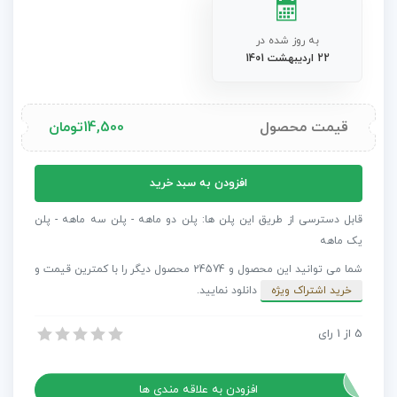
به روز شده در
22 اردیبهشت 1401
قیمت محصول
14,500
تومان
پروژه
افزودن به سبد خرید
افتر
افکت
قابل دسترسی از طریق این پلن ها: پلن دو ماهه - پلن سه ماهه - پلن
جعبه
یک ماهه
ابزار
شما می توانید این محصول و 24574 محصول دیگر را با کمترین قیمت و
تایمر
خرید اشتراک ویژه
دانلود نمایید.
شمارش
معکوس
5
از
1
رای
پروژه افتر افکت جعبه ابزار تایمر شمارش معکوس Timer toolkit
Timer
پروژه افتر افکت جعبه ابزار تایمر شمارش معکوس Timer toolkit
toolkit
عدد
افزودن به علاقه مندی ها