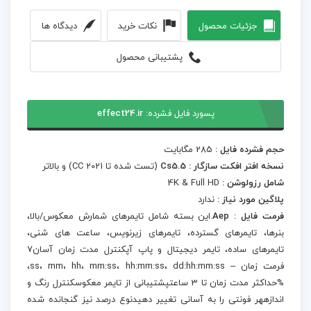
جزئیات محصول
نکات خرید
دیدگاه ها
پشتیبانی محصول
پسورد فایل فشرده:
effect24.ir
حجم فشرده فایل :
285 مگابایت
نسخه افتر افکت سازگار : Cs5.5
(تست شده تا CC 2021) و بالاتر
شامل رزولوشن :
4K & Full HD
پلاگین مورد نیاز :
ندارد
فرمت فایل : Aep
.این بسته شامل تایمرهای شمارش معکوس/بالا،
بنرها، تایمرهای گسترده، تایمرهای زیرنویس، ساعت های شنی،
تایمرهای ساده، تایمر دیجیتال و پاپ آپکنترل مدت زمان آسان7
فرمت زمان – ss، mm، hh، mm:ss، hh:mm:ss، dd:hh:mm:ss،
%حداکثر مدت زمان تا 3 ساعتپشتیبانی از تایمر معکوسکنترل رنگ و
اندازههر فونتی را به آسانی تغییر دهیدنوع درصد نیز گنجانده شده