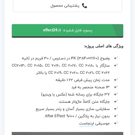
پشتیبانی محصول
پسورد فایل فشرده:
effect24.ir
ویژگی های اصلی پروژه:
وضوح 4K (3840×2160) در دسترس / 30 فریم در ثانیه
سازگار با CC2013، CC 2015، CC 2016، CC 2017، CC 2018،
CC 2019، CC 2020، CC 2021، CC 2022 یا بالاتر
مدت زمان پیش فرض 1:22 دقیقه
13 صحنه منحصر به فرد
37 جایگاه برای رسانه شما (عکس یا ویدیو)
جایگاه متن کاملاً ماژولار هستند.
سفارشی سازی بسیار آسان و رندر بسیار سریع
بدون نیاز به پلاگین / 100% After Effect
موسیقی
اینجاست
.