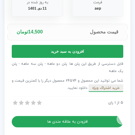
فرمت
به روز شده در
aep
11 دی 1401
قیمت محصول
14,500
تومان
پروژه
افزودن به سبد خرید
افترافکت
تبلیغات
قابل دسترسی از طریق این پلن ها: پلن دو ماهه - پلن سه ماهه - پلن
آموزش
یک ماهه
برتر
شما می توانید این محصول و 24574 محصول دیگر را با کمترین قیمت و
عدد
خرید اشتراک ویژه
دانلود نمایید.
5
از
1
رای
پروژه افترافکت تبلیغات آموزش برتر
پروژه افترافکت تبلیغات آموزش برتر
افزودن به علاقه مندی ها