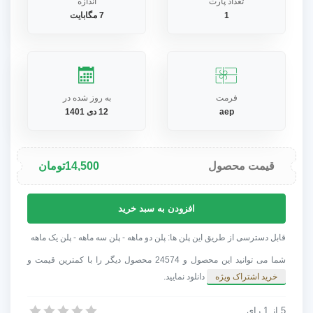
تعداد پارت
اندازه
1
7 مگابایت
فرمت
به روز شده در
aep
12 دی 1401
قیمت محصول
14,500
تومان
پروژه
افزودن به سبد خرید
افترافکت
برنامه
قابل دسترسی از طریق این پلن ها: پلن دو ماهه - پلن سه ماهه - پلن یک ماهه
سفر
شما می توانید این محصول و 24574 محصول دیگر را با کمترین قیمت و
عدد
خرید اشتراک ویژه
دانلود نمایید.
5
از
1
رای
پروژه افترافکت برنامه سفر