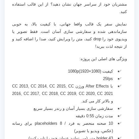
مشتریان خود از سراسر جهان نشان دهید؟ از این قالب استفاده
کنید.
نمایش سفر یک قالب واقعا جهانی، با کیفیت بالا، به خوبی
سازماندهی شده و سفارشی سازی آسان است. فقط تصویر یا
ویدیوی خود را drop کنید، متن را ویرایش کنید، صدا را اضافه کنید و
از نتیجه لذت ببرید!
ویژگی های اصلی این پروژه:
کیفیت 1080p(1920×1080)
25
fps
با After Effects ورژن CC 2013, CC 2014, CC 2015, CC
2016, CC 2017, CC 2018, CC 2019, CC 2020, CC 2021
و بالاتر کار می کند.
سفارشی سازی بسیار آسان و رندر بسیار سریع
مدت زمان 0:55 دقیقه
10 صحنه منحصر به فرد / 8 placeholders برای رسانه
(عکس، ویدیو یا تصویر)
43 holder متن (می توانید عنوان خود را تایپ کنید)