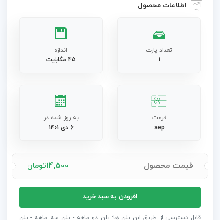
اطلاعات محصول
تعداد پارت
اندازه
1
45 مگابایت
فرمت
به روز شده در
aep
6 دی 1401
قیمت محصول
14,500
تومان
پروژه
افزودن به سبد خرید
افترافکت
نمایش
قابل دسترسی از طریق این پلن ها: پلن دو ماهه - پلن سه ماهه - پلن