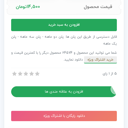
قیمت محصول
14,500
تومان
پروژه
افزودن به سبد خرید
آماده
افترافکت
قابل دسترسی از طریق این پلن ها: پلن دو ماهه - پلن سه ماهه - پلن
ترانزیشن
یک ماهه
Trendy
شما می توانید این محصول و 24574 محصول دیگر را با کمترین قیمت و
transitions
خرید اشتراک ویژه
دانلود نمایید.
عدد
5
از
1
رای
پروژه آماده افترافکت ترانزیشن Trendy transitions
پروژه آماده افترافکت ترانزیشن Trendy transitions
افزودن به علاقه مندی ها
دانلود رایگان با اشتراک ویژه