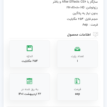
سازگار با After Effects CS6 و بالاتر
رزولوشن: 1920X1080 HD
بدون نیاز به پلاگین
حجم فایل: 254 مگابایت
فرمت : Aep
اطلاعات محصول
تعداد پارت
اندازه
1
254 مگابایت
فرمت
به روز شده در
aep
22 اردیبهشت 1401