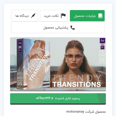
جزئیات محصول
نکات خرید
دیدگاه ها
پشتیبانی محصول
پسورد فایل فشرده:
effect24.ir
محصول شرکت motionarray