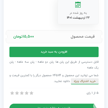
به روز شده در
22 اردیبهشت 1401
قیمت محصول
15,500
تومان
پریست
افزودن به سبد خرید
پریمیر
18
قابل دسترسی از طریق این پلن ها: پلن دو ماهه - پلن سه ماهه - پلن
افکت
یک ماهه
توهمی
شما می توانید این محصول و 24574 محصول دیگر را با کمترین قیمت و
موزیک
خرید اشتراک ویژه
دانلود نمایید.
ویدیو
Trippy
5
از
1
رای
پریست پریمیر 18 افکت توهمی موزیک ویدیو Trippy Effects
Effects
پریست پریمیر 18 افکت توهمی موزیک ویدیو Trippy Effects
عدد