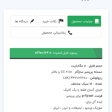
جزئیات محصول
نکات خرید
دیدگاه ها
پشتیبانی محصول
پسورد فایل فشرده:
effect24.ir
حجم فایل : 8 مگابایت
نسخه پریمیر سازگار :
CC 2018 و بالاتر
رزولوشن :
7680×4320 (8K)
تعداد : 18 سبک مختلف
اجرای آسان فقط با یک کلیک
فرمت prfpset
برای پریمیر
ایده آل برای :
موزیک ویدیو ، تبلیغات و تیزر ، تریلر …