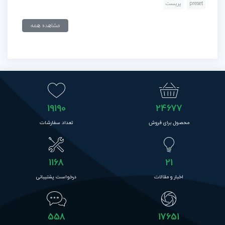
preset
پریست
مشاهده همه
19190
24677
محصول برای فروش
تعداد سفارشات
1168
21
اخبار و مقالات
درخواست پشتیبانی
558
17651