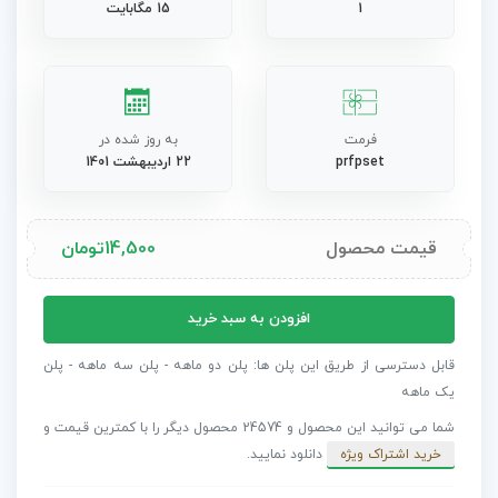
1
15 مگابایت
فرمت
به روز شده در
prfpset
22 اردیبهشت 1401
قیمت محصول
14,500
تومان
پریست
افزودن به سبد خرید
پریمیر
65
قابل دسترسی از طریق این پلن ها: پلن دو ماهه - پلن سه ماهه - پلن
افکت
یک ماهه
متنی
شما می توانید این محصول و 24574 محصول دیگر را با کمترین قیمت و
ماشین
خرید اشتراک ویژه
دانلود نمایید.
تحریر
Typewriter