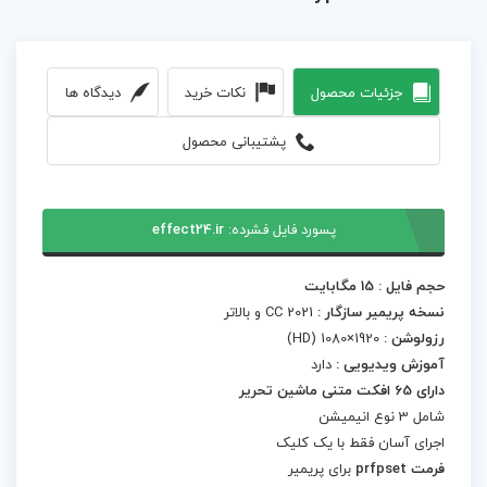
جزئیات محصول
نکات خرید
دیدگاه ها
پشتیبانی محصول
پسورد فایل فشرده:
effect24.ir
حجم فایل : 15 مگابایت
نسخه پریمیر سازگار :
CC 2021 و بالاتر
رزولوشن :
1920×1080 (HD)
آموزش ویدیویی :
دارد
دارای 65 افکت متنی ماشین تحریر
شامل 3 نوع انیمیشن
اجرای آسان فقط با یک کلیک
فرمت prfpset
برای پریمیر