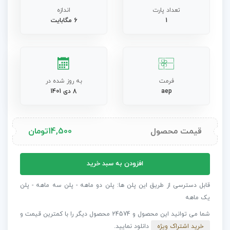
تعداد پارت
اندازه
1
6 مگابایت
فرمت
به روز شده در
aep
8 دی 1401
قیمت محصول
14,500
تومان
پروژه
افزودن به سبد خرید
افترافکت
خدمات
قابل دسترسی از طریق این پلن ها: پلن دو ماهه - پلن سه ماهه - پلن
امنیتی
یک ماهه
بی
شما می توانید این محصول و 24574 محصول دیگر را با کمترین قیمت و
نظیر
خرید اشتراک ویژه
دانلود نمایید.