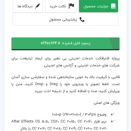
جزئیات محصول
نکات خرید
دیدگاه ها
پشتیبانی محصول
پسورد فایل فشرده:
effect24.ir
پروژه افترافکت خدمات امنیتی بی نظیر برای ایجاد تبلیغات برای
شرکت های خدمات امنیتی و آژانس های امنیتی.
قالبی با کیفیت بالا، به خوبی سازماندهی شده و سفارشی سازی آسان
است. فقط تصویر یا ویدیوی خود را Drag و Drop کنید، متن را
ویرایش کنید، صدا را اضافه کنید و از نتیجه لذت ببرید.
ویژگی های اصلی
وضوح 1080p (1920×1080) / 30Fps
نرم افزار After Effects CS 5.5، CS6، CC 2015، CC 2016،
CC 2017، CC 2018، CC 2019، CC 2020، CC 2021 یا بالاتر