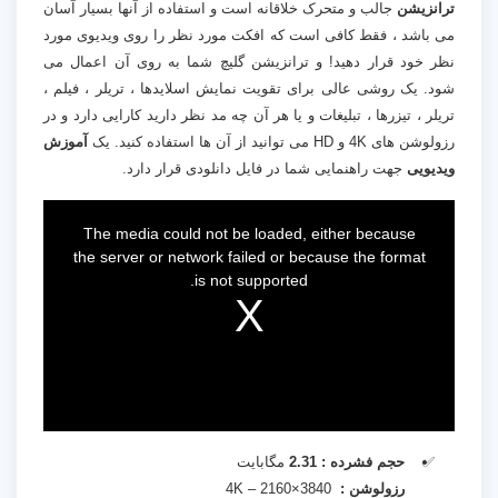
ترانزیشن
جالب و متحرک خلاقانه است و استفاده از آنها بسیار آسان
می باشد ، فقط کافی است که افکت مورد نظر را روی ویدیوی مورد
نظر خود قرار دهید! و ترانزیشن گلیچ شما به روی آن اعمال می
شود. یک روشی عالی برای تقویت نمایش اسلایدها ، تریلر ، فیلم ،
تریلر ، تیزرها ، تبلیغات و یا هر آن چه مد نظر دارید کارایی دارد و در
رزولوشن های 4K و HD می توانید از آن ها استفاده کنید. یک
آموزش
ویدیویی
جهت راهنمایی شما در فایل دانلودی قرار دارد.
This
is
a
The media could not be loaded, either because
modal
window.
the server or network failed or because the format
is not supported.
حجم فشرده : 2.31
مگابایت
رزولوشن :
3840×2160 – 4K