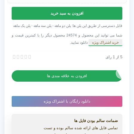
پریست
افزودن به سبد خرید
پریمیر
ترانزیشن
قابل دسترسی از طریق این پلن ها: پلن دو ماهه - پلن سه ماهه - پلن یک ماهه
گلیچ
شما می توانید این محصول و 24574 محصول دیگر را با کمترین قیمت و
شهری
خرید اشتراک ویژه
دانلود نمایید.
Urban
Glitch
5
از
1
رای
پریست پریمیر ترانزیشن گلیچ شهری Urban Glitch Transitions
Transitions
پریست پریمیر ترانزیشن گلیچ شهری Urban Glitch Transitions
عدد
افزودن به علاقه مندی ها
دانلود رایگان با اشتراک ویژه
ضمانت سالم بودن فایل ها
تمامی فایل های ارائه شده سالم بوده و تست