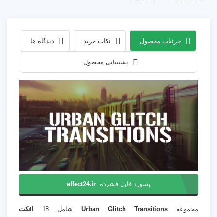
جزئیات محصول
نکات خرید
دیدگاه ها
پشتیبانی محصول
پسورد فایل فشرده:
effect24.ir
مجموعه
Urban Glitch Transitions
شامل 18
افکت