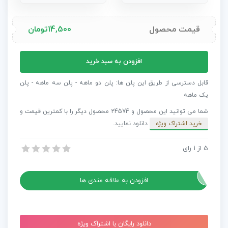
قیمت محصول
14,500
تومان
پروژه
افزودن به سبد خرید
افترافکت
طراحی
قابل دسترسی از طریق این پلن ها: پلن دو ماهه - پلن سه ماهه - پلن
عناوین
یک ماهه
برای
شما می توانید این محصول و 24574 محصول دیگر را با کمترین قیمت و
Vesta
خرید اشتراک ویژه
دانلود نمایید.
&
Hud
5
از
1
رای
پروژه افترافکت طراحی عناوین برای Vesta & Hud
عدد
پروژه افترافکت طراحی عناوین برای Vesta & Hud
افزودن به علاقه مندی ها
دانلود رایگان با اشتراک ویژه