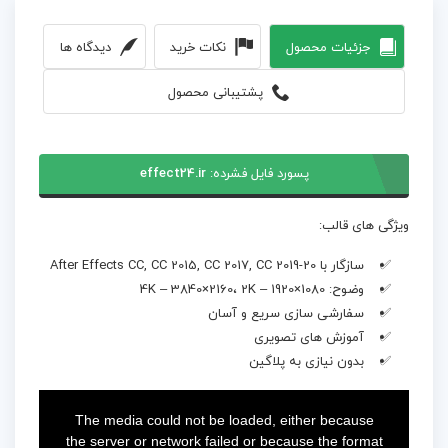
جزئیات محصول
نکات خرید
دیدگاه ها
پشتیبانی محصول
پسورد فایل فشرده:
effect24.ir
ویژگی های قالب:
سازگار با After Effects CC, CC 2015, CC 2017, CC 2019-20
وضوح: 4K – 3840×2160، 2K – 1920×1080
سفارشی سازی سریع و آسان
آموزش های تصویری
بدون نیازی به پلاگین
This
is
a
The media could not be loaded, either because
modal
window.
the server or network failed or because the format