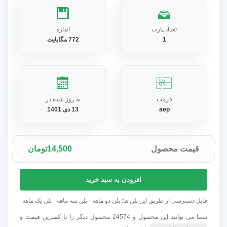
تعداد پارت
اندازه
1
772 مگابایت
فرمت
به روز شده در
aep
13 دی 1401
قیمت محصول
14,500
تومان
پروژه
افزودن به سبد خرید
افترافکت
افکت‌های
قابل دسترسی از طریق این پلن ها: پلن دو ماهه - پلن سه ماهه - پلن یک ماهه
آبرنگی
شما می توانید این محصول و 24574 محصول دیگر را با کمترین قیمت و
عدد