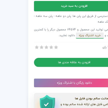
افزودن به سبد خرید
فکت
دسترسی از طریق این پلن ها: پلن دو ماهه - پلن سه ماهه -
ت
ک ماهه
نی
شما می توانید این محصول و 24574 محصول دیگر را با کمترین
 و
خرید اشتراک ویژه
دانلود نمایید.
رای
 افترافکت تبلیغ خدمات میزبانی وب B85
 افترافکت تبلیغ خدمات میزبانی وب B85
افزودن به علاقه مندی ها
دانلود رایگان با اشتراک ویژه
انت سالم بودن فایل ها
می فایل های ارائه شده سالم بوده و