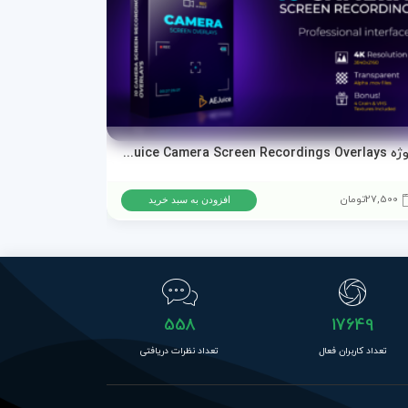
پروژه AEJuice Camera Screen Recordings Overlays برای پریمیر پرو و افترافکت
دانلود پروژه ا
27,500
تومان
15,500
تومان
افزودن به سبد خرید
558
17649
تعداد کاربران فعال
تعداد نظرات دریافتی