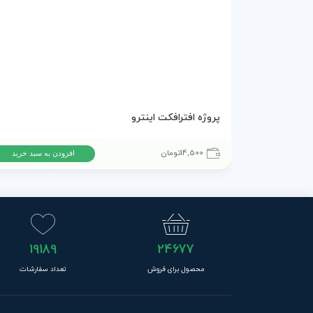
پروژه افترافکت اینترو
14,500
تومان
افزودن به سبد خرید
19189
24677
محصول برای فروش
تعداد سفارشات