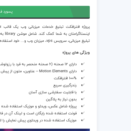
پسورد فا
پروژه افترافکت تبلیغ خدمات میزبانی وب یک قالب 
اینست
تبلیغ میزبانی، سرویس vps، میزبان وب و… خود استفاده کنید.
ویژگی های پروژه
دارای 12 صحنه (6 صحنه منحصر به فرد با رزولوشن 1080×1920 و 1080×1080)
دارای Motion Elements – عناوین، متون از پیش تعیین شده، اشکال، پس زمینه ها، دوتون ها، گرادیانت ها و آیکن ها.
100% افترافکت
رندرگیری سریع
با قابلیت سفارشی سازی آسان
بدون نیاز به پلاگین
پروژه شامل عکس، ویدئو و موزیک استفاده شده
فونت استفاده شده رایگان است و لینک آن در فایل readme.txt در پروژه قرار گرفته 
موزیک استفاده شده در ویدئوی پیش نمایش را ا