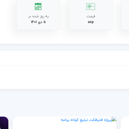
فرمت
به روز شده در
aep
5 دی 1401