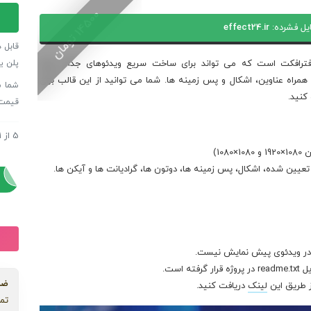
پروژه
0
افترا
یل فشرده:
effect24.ir
1
4
5
0
ت
و
م
ا
ن
تبلیغ
قابل 
خدما
پلن ی
افترافکت است که می تواند برای ساخت سریع ویدئوهای جذاب برای
میزبا
اگرامتان به شما کمک کند. شامل موشن library به همراه عناوین، اشکال و پس زمینه ها. شما می توانید از این قالب برای
وب
قیمت
B85
عدد
5
از
1
پروژه
پروژه
 در ویدئوی پیش نمایش نیست.
است.
ضم
ز طریق این
لینک
دریافت کنید.
تما