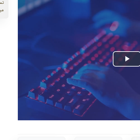
تس
می
Play
Video