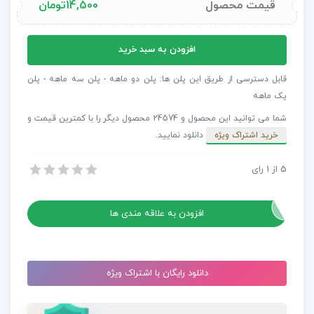
قیمت محصول
14,500
تومان
پروژه
افزودن به سبد خرید
آماده
پریمیر
قابل دسترسی از طریق این پلن ها: پلن دو ماهه - پلن سه ماهه - پلن
4
یک ماهه
نمایش
شما می توانید این محصول و 24574 محصول دیگر را با کمترین قیمت و
لوگو
خرید اشتراک ویژه
دانلود نمایید.
وب
Web
5
از
1
رای
پروژه آماده پریمیر 4 نمایش لوگو وب Web Themed + موسیقی
Themed
پروژه آماده پریمیر 4 نمایش لوگو وب Web Themed + موسیقی
+
موسیقی
افزودن به علاقه مندی ها
عدد
دانلود رایگان با اشتراک ویژه