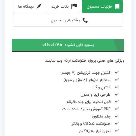
جزئیات محصول
نکات خرید
دیدگاه ها
پشتیبانی محصول
پسورد فایل فشرده:
effect24.ir
ویژگی های اصلی پروژه افترافکت ارائه وب سایت:
کنترل جهت ترنزیشن (4 جهت)
ساختار ماژولار (8 ماژول مجزا)
کنترل رنگ
طراحی زیبا و مدرن
قابل تنظیم برای چند دقیقه
PDF آموزش ذخیره شده است.
چند منظوره
افترافکت CS5.5 و بالاتر
بدون نیاز به پلاگین