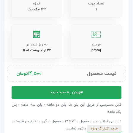
تعداد پارت
اندازه
1
122 مگابایت
فرمت
به روز شده در
prproj
22 اردیبهشت 1401
قیمت محصول
14,500
تومان
پروژه
افزودن به سبد خرید
نمایش
لوگو
قابل دسترسی از طریق این پلن ها: پلن دو ماهه - پلن سه ماهه - پلن
پریمیر
یک ماهه
در
شما می توانید این محصول و 24574 محصول دیگر را با کمترین قیمت و
جنگل
خرید اشتراک ویژه
دانلود نمایید.
زمستانی