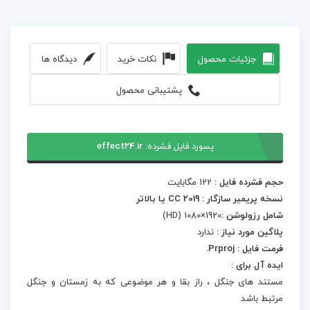
جزئیات محصول
نکات خرید
دیدگاه ها
پشتیبانی محصول
پسورد فایل فشرده:
effect24.ir
حجم فشرده فایل :
122 مگابایت
نسخه پریمیر سازگار : CC 2019 یا بالاتر
شامل رزولوشن :
1920×1080 (HD)
پلاگین مورد نیاز :
ندارد
فرمت فایل : Prproj.
ایده آل برای :
مستند های جنگل ، راز بقا و هر موضوعی که به زمستان و جنگل
مرتبط باشد