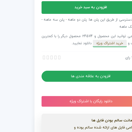
افزودن به سبد خرید
فکت
ت
دسترسی از طریق این پلن ها: پلن دو ماهه - پلن سه ماهه -
ک ماهه
شما می توانید این محصول و 24574 محصول دیگر را با کمترین
 و
خرید اشتراک ویژه
دانلود نمایید.
پت
رای
 افترافکت نظافت محل کار – کانسپت دو بعدی
 افترافکت نظافت محل کار – کانسپت دو بعدی
افزودن به علاقه مندی ها
دانلود رایگان با اشتراک ویژه
انت سالم بودن فایل ها
می فایل های ارائه شده سالم بوده و