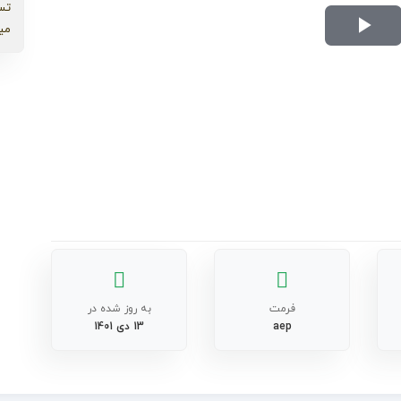
تس
می
Play
Video
فرمت
به روز شده در
aep
13 دی 1401