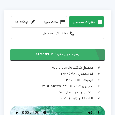
جزئیات محصول
نکات خرید
دیدگاه ها
پشتیبانی محصول
پسورد فایل فشرده:
effect24.ir
محصول شرکت
Audio Jungle
کد محصول :
22305092
کیفیت :
320 kbps
سمپل ریت :
16-Bit Stereo, 44.1 kHz
مدت زمان فایل اصلی :
2:20
قابلت تکرار (لوپ) :
ندارد