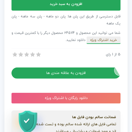
آهنگ
افزودن به سبد خرید
بی
کلام
قابل دسترسی از طریق این پلن ها: پلن دو ماهه - پلن سه ماهه - پلن
ملایم
یک ماهه
مخصوص
شما می توانید این محصول و 24574 محصول دیگر را با کمترین قیمت و
تیزر
خرید اشتراک ویژه
دانلود نمایید.
A
Cinematic
5
از
1
رای
آهنگ بی کلام ملایم مخصوص تیزر A Cinematic Positive
Positive
آهنگ بی کلام ملایم مخصوص تیزر A Cinematic Positive
عدد
افزودن به علاقه مندی ها
دانلود رایگان با اشتراک ویژه
ضمانت سالم بودن فایل ها
تمامی فایل های ارائه شده سالم بوده و تست شده
اند و مورد ضمانت و پشتیبانی میباشند