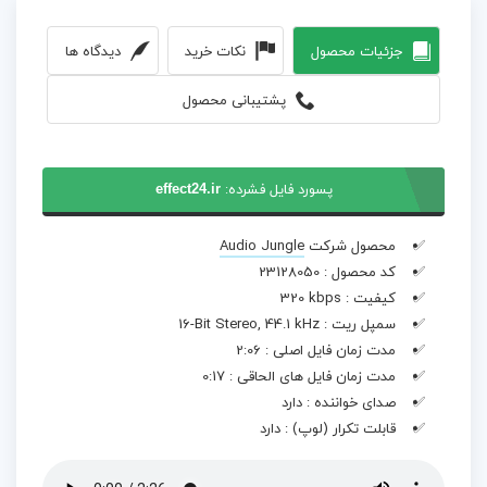
جزئیات محصول
نکات خرید
دیدگاه ها
پشتیبانی محصول
پسورد فایل فشرده:
effect24.ir
محصول شرکت
Audio Jungle
کد محصول :
23128050
کیفیت :
320 kbps
سمپل ریت :
16-Bit Stereo, 44.1 kHz
مدت زمان فایل اصلی :
2:06
مدت زمان فایل های الحاقی :
0:17
صدای خواننده :
دارد
قابلت تکرار (لوپ) :
دارد