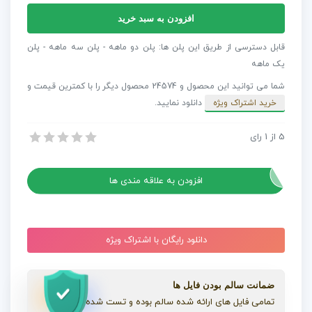
آهنگ
افزودن به سبد خرید
مخصوص
تیزر
قابل دسترسی از طریق این پلن ها: پلن دو ماهه - پلن سه ماهه - پلن
Abstract
یک ماهه
Powerful
شما می توانید این محصول و 24574 محصول دیگر را با کمترین قیمت و
Beat
خرید اشتراک ویژه
دانلود نمایید.
عدد
5
از
1
رای
آهنگ مخصوص تیزر Abstract Powerful Beat
آهنگ مخصوص تیزر Abstract Powerful Beat
افزودن به علاقه مندی ها
دانلود رایگان با اشتراک ویژه
ضمانت سالم بودن فایل ها
تمامی فایل های ارائه شده سالم بوده و تست شده