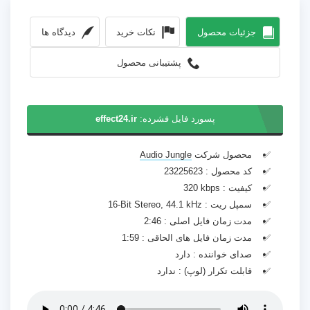
جزئیات محصول
نکات خرید
دیدگاه ها
پشتیبانی محصول
پسورد فایل فشرده:
effect24.ir
محصول شرکت
Audio Jungle
کد محصول :
23225623
کیفیت :
320 kbps
سمپل ریت :
16-Bit Stereo, 44.1 kHz
مدت زمان فایل اصلی :
2:46
مدت زمان فایل های الحاقی :
1:59
صدای خواننده :
دارد
قابلت تکرار (لوپ) :
ندارد