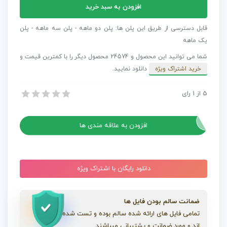
آهنگ
افزودن به سبد خرید
بی
کلام
قابل دسترسی از طریق این پلن ها: پلن دو ماهه - پلن سه ماهه - پلن
پیانو
یک ماهه
مخصوص
شما می توانید این محصول و 24574 محصول دیگر را با کمترین قیمت و
تیزر
خرید اشتراک ویژه
دانلود نمایید.
An
Elegant
5
از
1
رای
آهنگ بی کلام پیانو مخصوص تیزر An Elegant Piano
Piano
آهنگ بی کلام پیانو مخصوص تیزر An Elegant Piano
عدد
افزودن به علاقه مندی ها
دانلود رایگان با اشتراک ویژه
ضمانت سالم بودن فایل ها
تمامی فایل های ارائه شده سالم بوده و تست شده
اند و مورد ضمانت و پشتیبانی میباشند