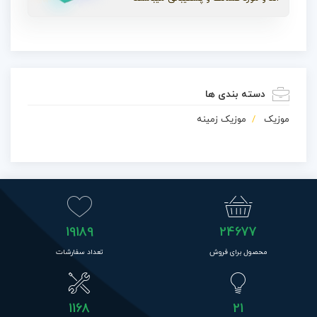
دسته بندی ها
موزیک
موزیک زمینه
19189
24677
محصول برای فروش
تعداد سفارشات
1168
21