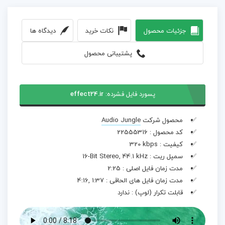
جزئیات محصول
نکات خرید
دیدگاه ها
پشتیبانی محصول
پسورد فایل فشرده:
effect24.ir
محصول شرکت
Audio Jungle
کد محصول :
22555316
کیفیت :
320 kbps
سمپل ریت :
16-Bit Stereo, 44.1 kHz
مدت زمان فایل اصلی :
2:25
مدت زمان فایل های الحاقی :
4:16, 1:37
قابلت تکرار (لوپ) :
ندارد