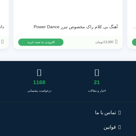
لام شاد مخصوص تیزر تبلیغاتی Lively And Playful Fun
آهنگ بی کلام راک مخصوص تیزر Power Dance
13,000
تومان
افزودن به سبد خرید
1168
21
اخبار و مقالات
درخواست پشتیبانی
تماس با ما
قوانین