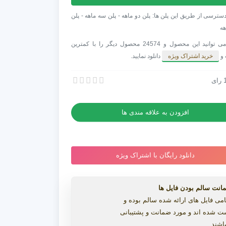
وص
سترسی از طریق این پلن ها: پلن دو ماهه - پلن سه ماهه - پلن
ی
هه
Beau
شما می توانید این محصول و 24574 محصول دیگر را با کمترین
Wed
 و
خرید اشتراک ویژه
دانلود نمایید.
Orch
رای
ص کلیپ عروسی Beautiful Wedding Orchestra
ص کلیپ عروسی Beautiful Wedding Orchestra
افزودن به علاقه مندی ها
دانلود رایگان با اشتراک ویژه
انت سالم بودن فایل ها
می فایل های ارائه شده سالم بوده و
ت شده اند و مورد ضمانت و پشتیبانی
اشند