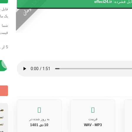
0
ایل فشرده:
effect24.ir
مخص
1
3
0
0
ت
و
م
ا
ن
کلیپ
قابل د
عروس
یک ما
tiful
ding
قیمت
estra
عدد
5
از
1
آهنگ مخصو
آهنگ مخصو
ضم
تما
فرمت
به روز شده در
تس
WAV - MP3
10 دی 1401
میب