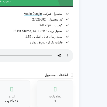
پسورد ف
محصول شرکت
Audio Jungle
کد محصول :
27625592
کیفیت :
320 kbps
سمپل ریت :
16-Bit Stereo, 44.1 kHz
مدت زمان فایل اصلی :
1:52
قابلت تکرار (لوپ) :
ندارد
اطلاعات محصول
تعداد پارت
اندازه
1
17 مگابایت