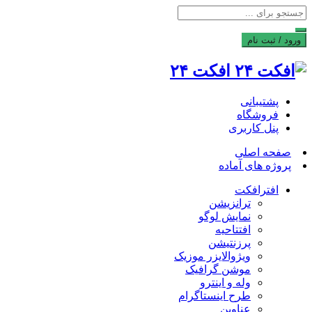
ورود / ثبت نام
افکت ۲۴
پشتیبانی
فروشگاه
پنل کاربری
صفحه اصلی
پروژه های آماده
افترافکت
ترانزیشن
نمایش لوگو
افتتاحیه
پرزنتیشن
ویژوالایزر موزیک
موشن گرافیک
وله و اینترو
طرح اینستاگرام
عناوین