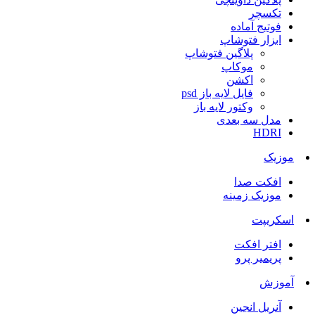
تکسچر
فوتیج آماده
ابزار فتوشاپ
پلاگین فتوشاپ
موکاپ
اکشن
فایل لایه باز psd
وکتور لایه باز
مدل سه بعدی
HDRI
موزیک
افکت صدا
موزیک زمینه
اسکریپت
افتر افکت
پریمیر پرو
آموزش
آنریل انجین