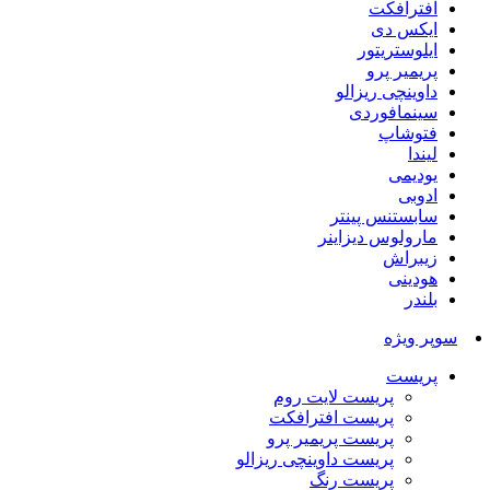
افترافکت
ایکس دی
ایلوستریتور
پریمیر پرو
داوینچی ریزالو
سینمافوردی
فتوشاپ
لیندا
یودیمی
ادوبی
سابستنس پینتر
مارولوس دیزاینر
زیبراش
هودینی
بلندر
سوپر ویژه
پریست
پریست لایت روم
پریست افترافکت
پریست پریمیر پرو
پریست داوینچی ریزالو
پریست رنگ