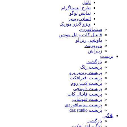
تایتل
طرح اینستاگرام
نمایش لوگو
المان پریمیر
ویژوالایزر موزیک
سینمافوردی
فاینال کات و اپل موشن
داوینچی ریزالو
پاورپوینت
زیبراش
پریست
بازگشت
پریست رنگ
پریست پریمیر پرو
پریست افترافکت
پریست لایت روم
پریست داوینچی
پریست فاینال کات
پریست فتوشاپ
پریست سینمافوردی
پریست daz studio
پلاگین
بازگشت
پلاگین افترافکت