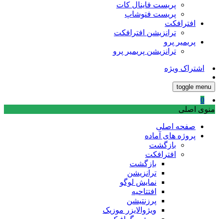
پریست فاینال کات
پریست فتوشاپ
افترافکت
ترانزیشن افترافکت
پریمیر پرو
ترانزیشن پریمیر پرو
اشتراک ویژه
toggle menu
0
منوی اصلی
صفحه اصلی
پروژه های آماده
بازگشت
افترافکت
بازگشت
ترانزیشن
نمایش لوگو
افتتاحیه
پرزنتیشن
ویژوالایزر موزیک