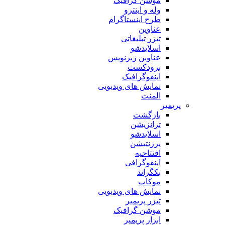
موشن گرافیک
وله و اینترو
طرح اینستاگرام
عناوین
تیزر تبلیغاتی
اسلایدشو
عناوین زیرنویس
برودکست
اینفوگرافیک
نمایش های ویدیویی
المنت
پریمیر
بازگشت
ترانزیشن
اسلایدشو
پرزنتیشن
افتتاحیه
اینفوگرافی
بکگراند
موکاپ
نمایش های ویدیویی
تیزر پریمیر
موشن گرافیک
ابزار پریمیر