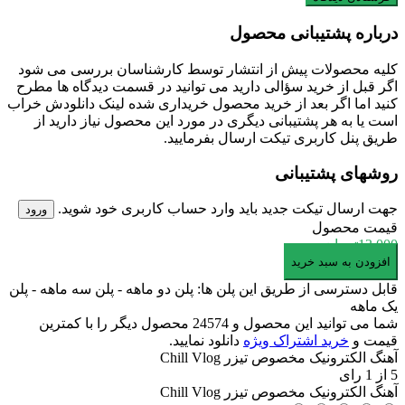
درباره پشتیبانی محصول
کلیه محصولات پیش از انتشار توسط کارشناسان بررسی می شود
اگر قبل از خرید سؤالی دارید می توانید در قسمت دیدگاه ها مطرح
کنید اما اگر بعد از خرید محصول خریداری شده لینک دانلودش خراب
است یا به هر پشتیبانی دیگری در مورد این محصول نیاز دارید از
طریق پنل کاربری تیکت ارسال بفرمایید.
روشهای پشتیبانی
جهت ارسال تیکت جدید باید وارد حساب کاربری خود شوید.
ورود
قیمت محصول
13,000
تومان
آهنگ
افزودن به سبد خرید
الکترونیک
قابل دسترسی از طریق این پلن ها: پلن دو ماهه - پلن سه ماهه - پلن
مخصوص
یک ماهه
تیزر
شما می توانید این محصول و 24574 محصول دیگر را با کمترین
Chill
قیمت و
خرید اشتراک ویژه
دانلود نمایید.
Vlog
آهنگ الکترونیک مخصوص تیزر Chill Vlog
عدد
5
از
1
رای
آهنگ الکترونیک مخصوص تیزر Chill Vlog