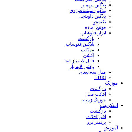
پلاگین پریمیر
پلاگین سینمافوردی
پلاگین داوینچی
تکسچر
فوتیج آماده
ابزار فتوشاپ
بازگشت
پلاگین فتوشاپ
موکاپ
اکشن
فایل لایه باز psd
وکتور لایه باز
مدل سه بعدی
HDRI
موزیک
بازگشت
افکت صدا
موزیک زمینه
اسکریپت
بازگشت
افتر افکت
پریمیر پرو
آموزش