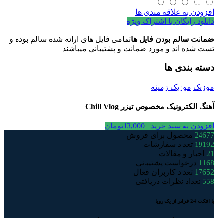
افزودن به علاقه مندی ها
دانلود رایگان با اشتراک ویژه
ضمانت سالم بودن فایل ها
تمامی فایل های ارائه شده سالم بوده و
تست شده اند و مورد ضمانت و پشتیبانی میباشند
دسته بندی ها
موزیک
موزیک زمینه
آهنگ الکترونیک مخصوص تیزر Chill Vlog
افزودن به سبد خرید -
13,000
تومان
24677
محصول برای فروش
19192
تعداد سفارشات
21
اخبار و مقالات
1168
درخواست پشتیبانی
17652
تعداد کاربران فعال
558
تعداد نظرات دریافتی
با افکت 24 فراتر از یک رویا