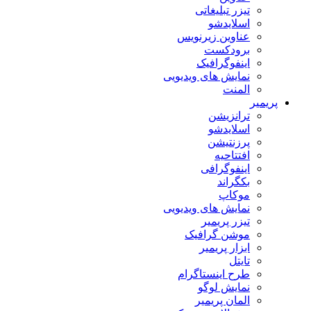
تیزر تبلیغاتی
اسلایدشو
عناوین زیرنویس
برودکست
اینفوگرافیک
نمایش های ویدیویی
المنت
پریمیر
ترانزیشن
اسلایدشو
پرزنتیشن
افتتاحیه
اینفوگرافی
بکگراند
موکاپ
نمایش های ویدیویی
تیزر پریمیر
موشن گرافیک
ابزار پریمیر
تایتل
طرح اینستاگرام
نمایش لوگو
المان پریمیر