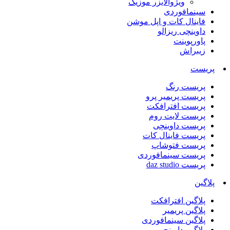
ویژوالایزر موزیک
سینمافوردی
فاینال کات و اپل موشن
داوینچی ریزالو
پاورپوینت
زیبراش
پریست
پریست رنگ
پریست پریمیر پرو
پریست افترافکت
پریست لایت روم
پریست داوینچی
پریست فاینال کات
پریست فتوشاپ
پریست سینمافوردی
پریست daz studio
پلاگین
پلاگین افترافکت
پلاگین پریمیر
پلاگین سینمافوردی
پلاگین داوینچی