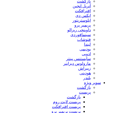
بازگشت
آنریل انجین
افترافکت
ایکس دی
ایلوستریتور
پریمیر پرو
داوینچی ریزالو
سینمافوردی
فتوشاپ
لیندا
یودیمی
ادوبی
سابستنس پینتر
مارولوس دیزاینر
زیبراش
هودینی
بلندر
سوپر ویژه
بازگشت
پریست
بازگشت
پریست لایت روم
پریست افترافکت
پریست پریمیر پرو