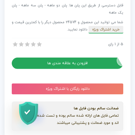
هاپ
قابل دسترسی از طریق این پلن ها: پلن دو ماهه - پلن سه ماهه - پلن
مخصوص
یک ماهه
تیزر
شما می توانید این محصول و 24574 محصول دیگر را با کمترین قیمت و
Chilled
خرید اشتراک ویژه
دانلود نمایید.
Hip
Hop
5
از
1
رای
آهنگ هیپ هاپ مخصوص تیزر Chilled Hip Hop
عدد
آهنگ هیپ هاپ مخصوص تیزر Chilled Hip Hop
افزودن به علاقه مندی ها
دانلود رایگان با اشتراک ویژه
ضمانت سالم بودن فایل ها
تمامی فایل های ارائه شده سالم بوده و تست شده
اند و مورد ضمانت و پشتیبانی میباشند