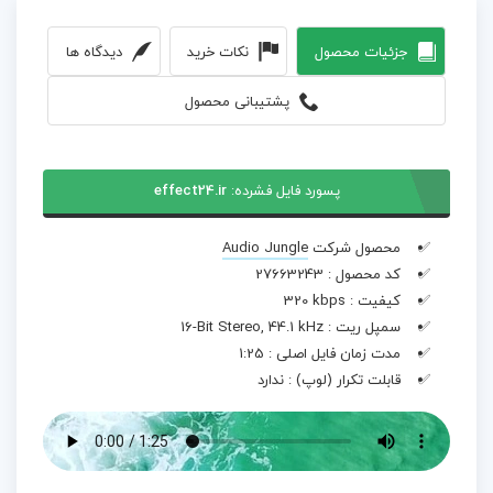
جزئیات محصول
نکات خرید
دیدگاه ها
پشتیبانی محصول
پسورد فایل فشرده:
effect24.ir
محصول شرکت
Audio Jungle
کد محصول :
27663243
کیفیت :
320 kbps
سمپل ریت :
16-Bit Stereo, 44.1 kHz
مدت زمان فایل اصلی :
1:25
قابلت تکرار (لوپ) :
ندارد