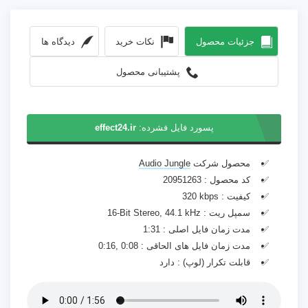
جزئیات محصول
نکات خرید
دیدگاه ها
پشتیبانی محصول
پسورد فایل فشرده:
effect24.ir
محصول شرکت
Audio Jungle
کد محصول :
20951263
کیفیت :
320 kbps
سمپل ریت :
16-Bit Stereo, 44.1 kHz
مدت زمان فایل اصلی :
1:31
مدت زمان فایل های الحاقی :
0:16, 0:08
قابلت تکرار (لوپ) :
دارد