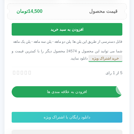
قیمت محصول
14,500
تومان
پروژه
افزودن به سبد خرید
افترافکت
اسلایدشوی
قابل دسترسی از طریق این پلن ها: پلن دو ماهه - پلن سه ماهه - پلن یک ماهه
دیجیتال
شما می توانید این محصول و 24574 محصول دیگر را با کمترین قیمت و
عدد
خرید اشتراک ویژه
دانلود نمایید.
5
از
1
رای
پروژه افترافکت اسلایدشوی دیجیتال
پروژه افترافکت اسلایدشوی دیجیتال
افزودن به علاقه مندی ها
دانلود رایگان با اشتراک ویژه