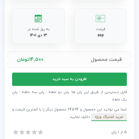
فرمت
به روز شده در
aep
13 دی 1401
قیمت محصول
14,500
تومان
پروژه
افزودن به سبد خرید
افترافکت
ترنزیشن‌های
قابل دسترسی از طریق این پلن ها: پلن دو ماهه - پلن سه ماهه - پلن
مایع
یک ماهه
عدد
شما می توانید این محصول و 24574 محصول دیگر را با کمترین قیمت و
خرید اشتراک ویژه
دانلود نمایید.
5
از
1
رای
پروژه افترافکت ترنزیشن‌های مایع