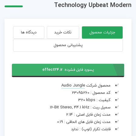
Technology Upbeat Modern
جزئیات محصول
نکات خرید
دیدگاه ها
پشتیبانی محصول
پسورد فایل فشرده:
effect24.ir
محصول شرکت
Audio Jungle
کد محصول :
23095260
کیفیت :
320 kbps
سمپل ریت :
16-Bit Stereo, 44.1 kHz
مدت زمان فایل اصلی :
2:14
مدت زمان فایل های الحاقی :
0:19
قابلت تکرار (لوپ) :
ندارد