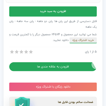
آهنگ
افزودن به سبد خرید
بی
کلام
قابل دسترسی از طریق این پلن ها: پلن دو ماهه - پلن سه ماهه - پلن
غرور
یک ماهه
آفرین
شما می توانید این محصول و 24574 محصول دیگر را با کمترین قیمت و
Epic
خرید اشتراک ویژه
دانلود نمایید.
Inspiring
عدد
5
از
1
رای
آهنگ بی کلام غرور آفرین Epic Inspiring
آهنگ بی کلام غرور آفرین Epic Inspiring
افزودن به علاقه مندی ها
دانلود رایگان با اشتراک ویژه
ضمانت سالم بودن فایل ها