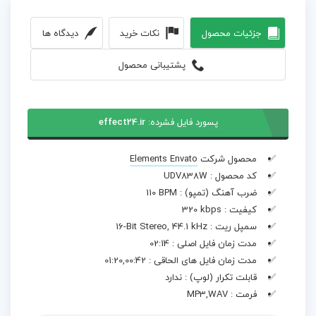
جزئیات محصول
نکات خرید
دیدگاه ها
پشتیبانی محصول
پسورد فایل فشرده:
effect24.ir
محصول شرکت
Elements Envato
کد محصول :
UDV838W
ضرب آهنگ (تمپو) :
110 BPM
کیفیت :
320 kbps
سمپل ریت :
16-Bit Stereo, 44.1 kHz
مدت زمان فایل اصلی :
02:14
مدت زمان فایل های الحاقی :
01:20,00:42
قابلت تکرار (لوپ) :
ندارد
فرمت :
MP3,WAV