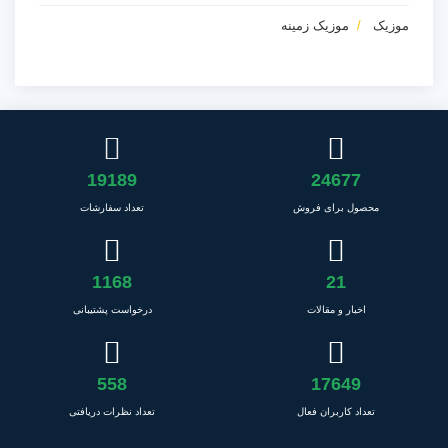
موزیک
موزیک زمینه
19189
24677
محصول برای فروش
تعداد سفارشات
1168
21
اخبار و مقالات
درخواست پشتیبانی
558
17649
تعداد کاربران فعال
تعداد نظرات دریافتی