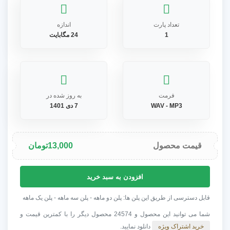
تعداد پارت
اندازه
1
24 مگابایت
فرمت
به روز شده در
WAV - MP3
7 دی 1401
قیمت محصول
13,000
تومان
آهنگ
افزودن به سبد خرید
شاد
مخصوص
قابل دسترسی از طریق این پلن ها: پلن دو ماهه - پلن سه ماهه - پلن یک ماهه
تیزر
شما می توانید این محصول و 24574 محصول دیگر را با کمترین قیمت و
Happy
خرید اشتراک ویژه
دانلود نمایید.