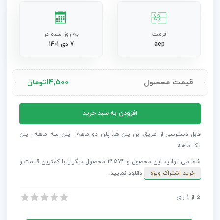
فرمت
به روز شده در
aep
7 دی 1401
قیمت محصول
14,500
تومان
پروژه
افزودن به سبد خرید
افترافکت
گالری
قابل دسترسی از طریق این پلن ها: پلن دو ماهه - پلن سه ماهه - پلن
اوقات
یک ماهه
خوش
شما می توانید این محصول و 24574 محصول دیگر را با کمترین قیمت و
بهار
خرید اشتراک ویژه
دانلود نمایید.
با
گل
5
از
1
رای
پروژه افترافکت گالری اوقات خوش بهار با گل و اردک
و
پروژه افترافکت گالری اوقات خوش بهار با گل و اردک
اردک