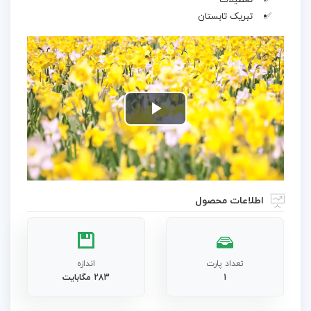
تعطیلات
تبریک تابستان
Play
Video
اطلاعات محصول
تعداد پارت
اندازه
1
283 مگابایت