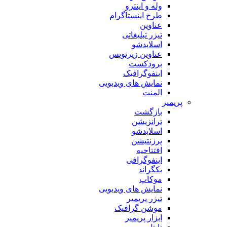
وله و اینترو
طرح اینستاگرام
عناوین
تیزر تبلیغاتی
اسلایدشو
عناوین زیرنویس
برودکست
اینفوگرافیک
نمایش های ویدیویی
المنت
پریمیر
بازگشت
ترانزیشن
اسلایدشو
پرزنتیشن
افتتاحیه
اینفوگرافی
بکگراند
موکاپ
نمایش های ویدیویی
تیزر پریمیر
موشن گرافیک
ابزار پریمیر