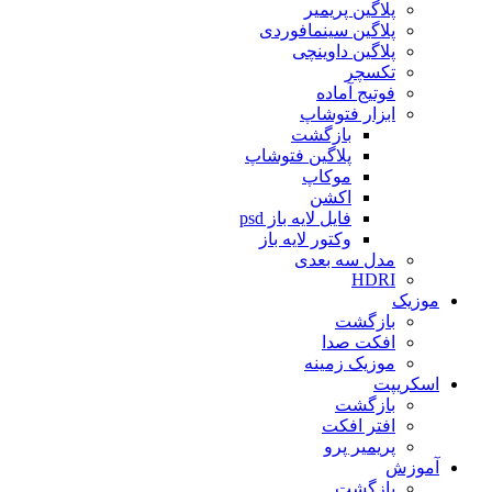
پلاگین پریمیر
پلاگین سینمافوردی
پلاگین داوینچی
تکسچر
فوتیج آماده
ابزار فتوشاپ
بازگشت
پلاگین فتوشاپ
موکاپ
اکشن
فایل لایه باز psd
وکتور لایه باز
مدل سه بعدی
HDRI
موزیک
بازگشت
افکت صدا
موزیک زمینه
اسکریپت
بازگشت
افتر افکت
پریمیر پرو
آموزش
بازگشت