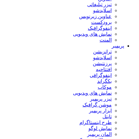
تیزر تبلیغاتی
اسلایدشو
عناوین زیرنویس
برودکست
اینفوگرافیک
نمایش های ویدیویی
المنت
پریمیر
ترانزیشن
اسلایدشو
پرزنتیشن
افتتاحیه
اینفوگرافی
بکگراند
موکاپ
نمایش های ویدیویی
تیزر پریمیر
موشن گرافیک
ابزار پریمیر
تایتل
طرح اینستاگرام
نمایش لوگو
المان پریمیر