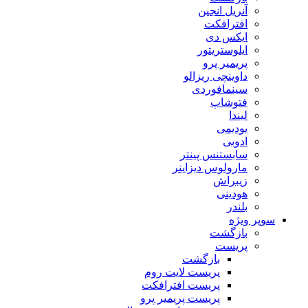
آنریل انجین
افترافکت
ایکس دی
ایلوستریتور
پریمیر پرو
داوینچی ریزالو
سینمافوردی
فتوشاپ
لیندا
یودیمی
ادوبی
سابستنس پینتر
مارولوس دیزاینر
زیبراش
هودینی
بلندر
سوپر ویژه
بازگشت
پریست
بازگشت
پریست لایت روم
پریست افترافکت
پریست پریمیر پرو