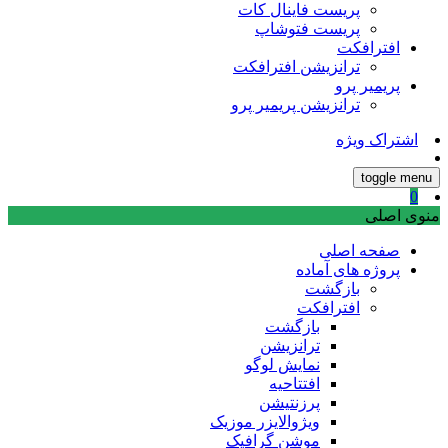
پریست فاینال کات
پریست فتوشاپ
افترافکت
ترانزیشن افترافکت
پریمیر پرو
ترانزیشن پریمیر پرو
اشتراک ویژه
toggle menu
0
منوی اصلی
صفحه اصلی
پروژه های آماده
بازگشت
افترافکت
بازگشت
ترانزیشن
نمایش لوگو
افتتاحیه
پرزنتیشن
ویژوالایزر موزیک
موشن گرافیک