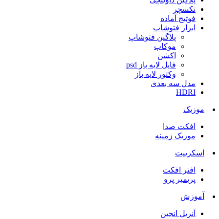
تکسچر
فوتیج آماده
ابزار فتوشاپ
پلاگین فتوشاپ
موکاپ
اکشن
فایل لایه باز psd
وکتور لایه باز
مدل سه بعدی
HDRI
موزیک
افکت صدا
موزیک زمینه
اسکریپت
افتر افکت
پریمیر پرو
آموزش
آنریل انجین