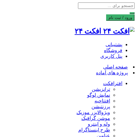
ورود / ثبت نام
افکت ۲۴
پشتیبانی
فروشگاه
پنل کاربری
صفحه اصلی
پروژه های آماده
افترافکت
ترانزیشن
نمایش لوگو
افتتاحیه
پرزنتیشن
ویژوالایزر موزیک
موشن گرافیک
وله و اینترو
طرح اینستاگرام
عناوین