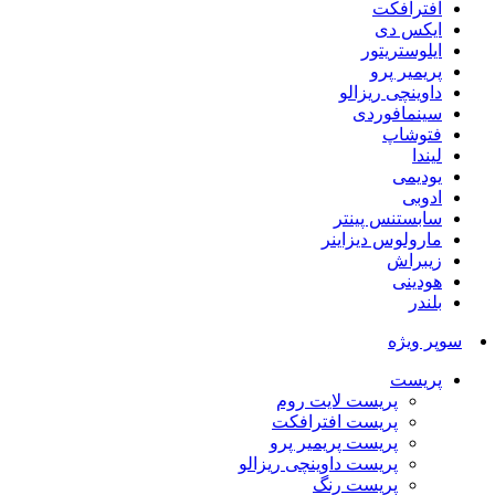
افترافکت
ایکس دی
ایلوستریتور
پریمیر پرو
داوینچی ریزالو
سینمافوردی
فتوشاپ
لیندا
یودیمی
ادوبی
سابستنس پینتر
مارولوس دیزاینر
زیبراش
هودینی
بلندر
سوپر ویژه
پریست
پریست لایت روم
پریست افترافکت
پریست پریمیر پرو
پریست داوینچی ریزالو
پریست رنگ