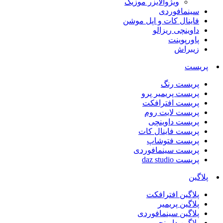
ویژوالایزر موزیک
سینمافوردی
فاینال کات و اپل موشن
داوینچی ریزالو
پاورپوینت
زیبراش
پریست
پریست رنگ
پریست پریمیر پرو
پریست افترافکت
پریست لایت روم
پریست داوینچی
پریست فاینال کات
پریست فتوشاپ
پریست سینمافوردی
پریست daz studio
پلاگین
پلاگین افترافکت
پلاگین پریمیر
پلاگین سینمافوردی
پلاگین داوینچی