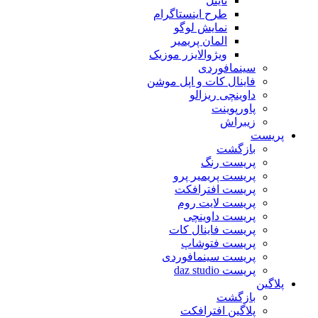
تایتل
طرح اینستاگرام
نمایش لوگو
المان پریمیر
ویژوالایزر موزیک
سینمافوردی
فاینال کات و اپل موشن
داوینچی ریزالو
پاورپوینت
زیبراش
پریست
بازگشت
پریست رنگ
پریست پریمیر پرو
پریست افترافکت
پریست لایت روم
پریست داوینچی
پریست فاینال کات
پریست فتوشاپ
پریست سینمافوردی
پریست daz studio
پلاگین
بازگشت
پلاگین افترافکت