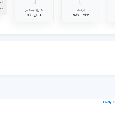
تس
می
فرمت
به روز شده در
WAV - MP3
10 دی 1401