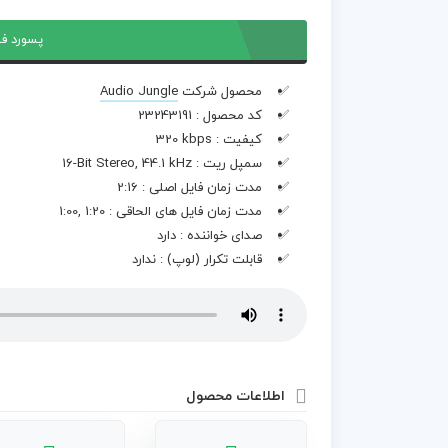
پسورد فا
محصول شرکت
Audio Jungle
کد محصول :
23243191
کیفیت :
320 kbps
سمپل ریت :
16-Bit Stereo, 44.1 kHz
مدت زمان فایل اصلی :
2:16
مدت زمان فایل های الحاقی :
1:00, 1:20
صدای خواننده :
دارد
قابلت تکرار (لوپ) :
ندارد
اطلاعات محصول