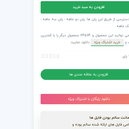
افزودن به سبد خرید
وص
دسترسی از طریق این پلن ها: پلن دو ماهه - پلن سه ماهه -
ک ماهه
شما می توانید این محصول و 24574 محصول دیگر را با کمترین
H
 و
خرید اشتراک ویژه
دانلود نمایید.
F
Har
رای
مخصوص تیزر Home Happy Family Harmony
مخصوص تیزر Home Happy Family Harmony
افزودن به علاقه مندی ها
دانلود رایگان با اشتراک ویژه
انت سالم بودن فایل ها
می فایل های ارائه شده سالم بوده و