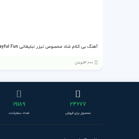
آهنگ بی کلام شاد مخصوص تیزر تبلیغاتی Lively And Playful Fun
13,000
تومان
19189
24677
محصول برای فروش
تعداد سفارشات