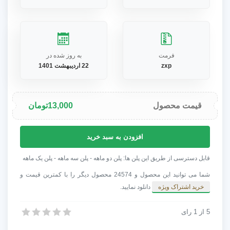
فرمت
به روز شده در
zxp
22 اردیبهشت 1401
قیمت محصول
13,000
تومان
اسکریپت
افزودن به سبد خرید
Image
Extend
قابل دسترسی از طریق این پلن ها: پلن دو ماهه - پلن سه ماهه - پلن یک ماهه
PS
شما می توانید این محصول و 24574 محصول دیگر را با کمترین قیمت و
تهیه
خرید اشتراک ویژه
دانلود نمایید.
کپی
از
5
از
1
اسکریپت Image Extend PS تهیه کپی از یک جسم در فتوشاپ
رای
یک
اسکریپت Image Extend PS تهیه کپی از یک جسم در فتوشاپ