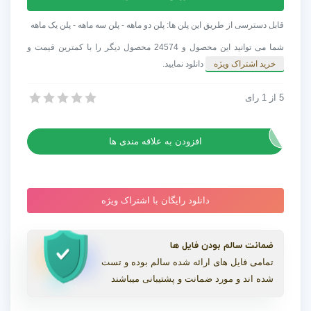
مخصوص
تیزر
قابل دسترسی از طریق این پلن ها: پلن دو ماهه - پلن سه ماهه - پلن یک ماهه
حماسی
شما می توانید این محصول و 24574 محصول دیگر را با کمترین قیمت و
In
خرید اشتراک ویژه
دانلود نمایید.
Epic
عدد
5
از
1
رای
آهنگ مخصوص تیزر حماسی In Epic
آهنگ مخصوص تیزر حماسی In Epic
افزودن به علاقه مندی ها
دانلود رایگان با اشتراک ویژه
ضمانت سالم بودن فایل ها
تمامی فایل های ارائه شده سالم بوده و تست
شده اند و مورد ضمانت و پشتیبانی میباشند