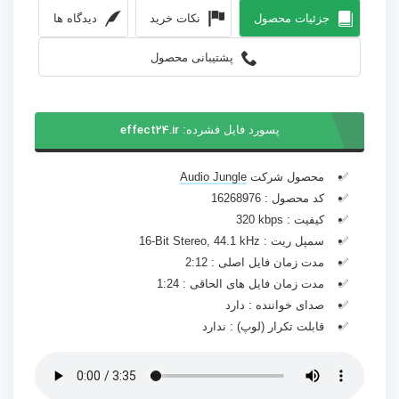
جزئیات محصول
نکات خرید
دیدگاه ها
پشتیبانی محصول
پسورد فایل فشرده:
effect24.ir
محصول شرکت
Audio Jungle
کد محصول :
16268976
کیفیت :
320 kbps
سمپل ریت :
16-Bit Stereo, 44.1 kHz
مدت زمان فایل اصلی :
2:12
مدت زمان فایل های الحاقی :
1:24
صدای خواننده :
دارد
قابلت تکرار (لوپ) :
ندارد