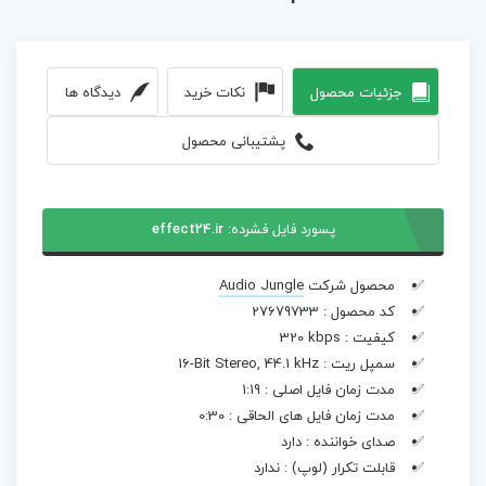
جزئیات محصول
نکات خرید
دیدگاه ها
پشتیبانی محصول
پسورد فایل فشرده:
effect24.ir
محصول شرکت
Audio Jungle
کد محصول :
27679733
کیفیت :
320 kbps
سمپل ریت :
16-Bit Stereo, 44.1 kHz
مدت زمان فایل اصلی :
1:19
مدت زمان فایل های الحاقی :
0:30
صدای خواننده :
دارد
قابلت تکرار (لوپ) :
ندارد