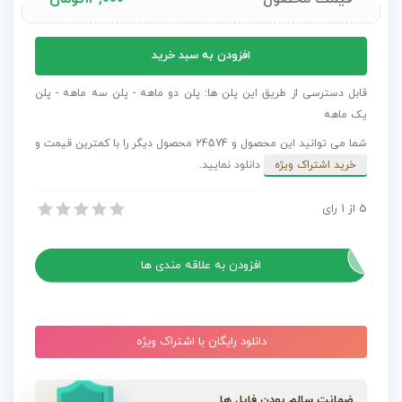
آهنگ
افزودن به سبد خرید
راک
مخصوص
قابل دسترسی از طریق این پلن ها: پلن دو ماهه - پلن سه ماهه - پلن
تیزر
یک ماهه
ورزشی
شما می توانید این محصول و 24574 محصول دیگر را با کمترین قیمت و
Indie
خرید اشتراک ویژه
دانلود نمایید.
Rock
Sports
5
از
1
رای
آهنگ راک مخصوص تیزر ورزشی Indie Rock Sports And Fitness
And
آهنگ راک مخصوص تیزر ورزشی Indie Rock Sports And Fitness
Fitness
عدد
افزودن به علاقه مندی ها
دانلود رایگان با اشتراک ویژه
ضمانت سالم بودن فایل ها