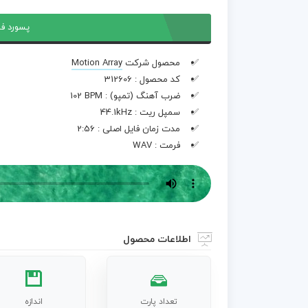
پسورد فا
محصول شرکت
Motion Array
کد محصول :
312606
ضرب آهنگ (تمپو) :
102 BPM
سمپل ریت :
44.1kHz
مدت زمان فایل اصلی :
2:56
فرمت :
WAV
اطلاعات محصول
تعداد پارت
اندازه