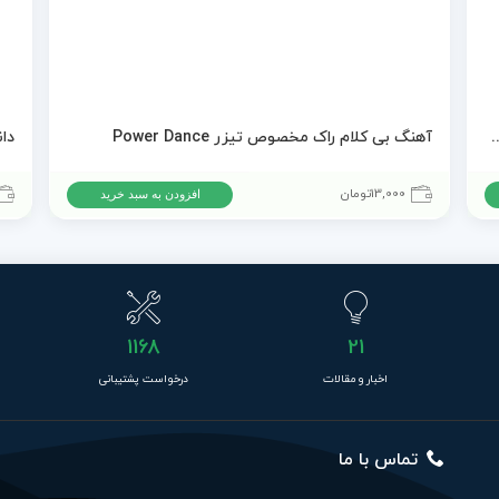
زر تبلیغاتی Lively And Playful Fun
آهنگ بی کلام راک مخصوص تیزر Power Dance
13,000
تومان
افزودن به سبد خرید
1168
21
اخبار و مقالات
درخواست پشتیبانی
تماس با ما