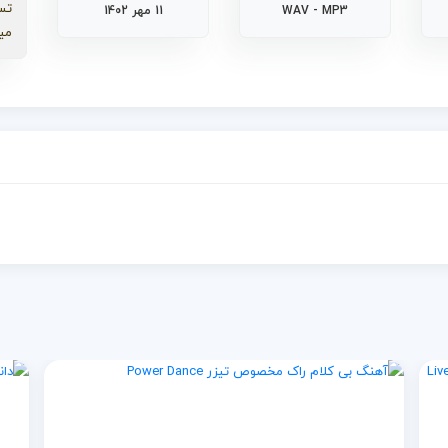
تس
WAV - MP3
11 مهر 1402
می